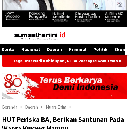
Menu
Mobile
Berita
Nasional
Daerah
Kriminal
Politik
Ekono
rat Nadi Kehidupan, PTBA Pertegas Komitmen Kelestarian Sungai
Beranda
Daerah
Muara Enim
HUT Periska BA, Berikan Santunan Pada
Warga Kurang Mampu