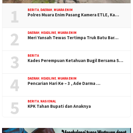
1
BERITA
,
DAERAH
,
MUARA ENIM
Polres Muara Enim Pasang Kamera ETLE, Ka…
2
DAERAH
,
HEADLINE
,
MUARA ENIM
Meri Yansah Tewas Tertimpa Truk Batu Bar…
3
BERITA
Kades Perempuan Ketahuan Bugil Bersama S…
4
DAERAH
,
HEADLINE
,
MUARA ENIM
Pencarian Hari Ke – 3 , Ade Darma …
5
BERITA
,
NASIONAL
KPK Tahan Bupati dan Anaknya