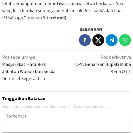
lebih semangat dan memotivasi supaya tetap berkarya. Apa
yang kita berikan semoga berkah untuk Periska BA dan buat
PTBA juga,” ungkap Sri.(
rel/ndi
)
SEBARKAN
Navigasi
Pos sebelumnya
Pos berikutnya
pos
Masyarakat Harapkan
KPK Benarkan Bupati Muba
Jabatan Wabup Dan Sekda
Kena OTT
Defenitif Segera Diisi
Tinggalkan Balasan
Alamat email Anda tidak akan dipublikasikan.
Ruas yang wajib ditandai
*