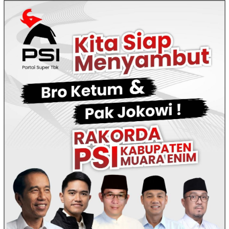
Loncat
ke
konten