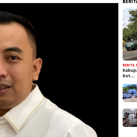
BERIT
BERITA
,
Kabupa
Kot…