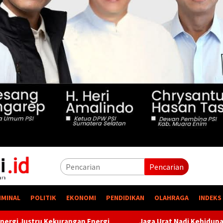
Pencarian
IMINAL
POLITIK
EKONOMI
PENDIDIKAN
OLAHRAGA
INDEKS
gi
Jaga Urat Nadi Kehidupan, PTBA Pertegas Komitmen K