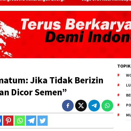
TOPIK
W
atum: Jika Tidak Berizin
LU
an Dicor Semen”
BE
PO
MU