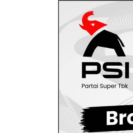
Loncat
ke
konten