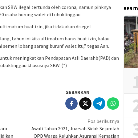
akan SBW ilegal tertunda oleh corona, namun pihknya
BERIT
0 usaha burung walet di Lubuklinggau.
ltimatum buat izin, jika tidak akan disegel.
ang, tahun ini kita ultimatum harus buat izin, kalau
ai semen lobang sarang burunf walet itu,” tegas Aan.
an untuk meningkatkan Pendapatan Asli Daerahb(PAD) dan
 Lubuklinggau khususnya SBW. (*)
SEBARKAN
Pos berikutnya
ara
Awali Tahun 2021, Juarsah Sidak Sejumlah
idikan
OPD Warga Keluhkan Asuransi Kematian