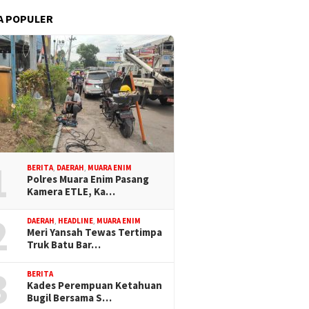
A POPULER
1
BERITA
,
DAERAH
,
MUARA ENIM
Polres Muara Enim Pasang
Kamera ETLE, Ka…
2
DAERAH
,
HEADLINE
,
MUARA ENIM
Meri Yansah Tewas Tertimpa
Truk Batu Bar…
3
BERITA
Kades Perempuan Ketahuan
Bugil Bersama S…