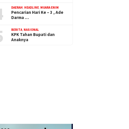
4
DAERAH
,
HEADLINE
,
MUARA ENIM
Pencarian Hari Ke – 3 , Ade
Darma …
5
BERITA
,
NASIONAL
KPK Tahan Bupati dan
Anaknya