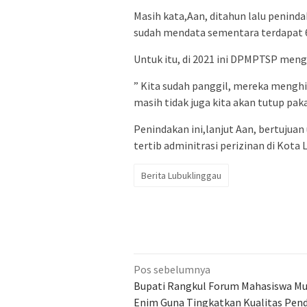
Masih kata,Aan, ditahun lalu penind
sudah mendata sementara terdapat 6
Untuk itu, di 2021 ini DPMPTSP mengu
” Kita sudah panggil, mereka menghil
masih tidak juga kita akan tutup pak
Penindakan ini,lanjut Aan, bertuju
tertib adminitrasi perizinan di Kota
Berita Lubuklinggau
Navigasi
Pos sebelumnya
pos
Bupati Rangkul Forum Mahasiswa Mu
Enim Guna Tingkatkan Kualitas Pend