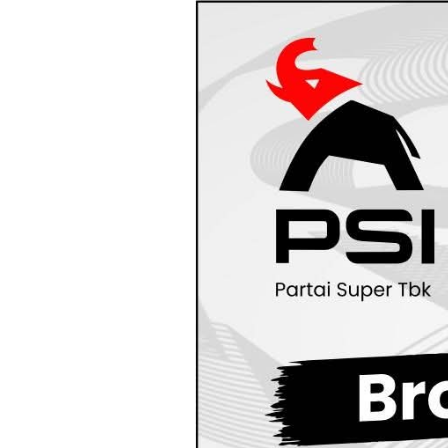
Loncat
ke
konten