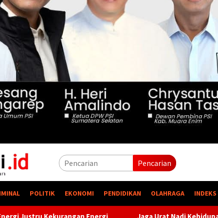
Pencarian
IMINAL
POLITIK
EKONOMI
PENDIDIKAN
OLAHRAGA
INDEKS
rgi
Jaga Urat Nadi Kehidupan, PTBA Pertegas Komitmen K