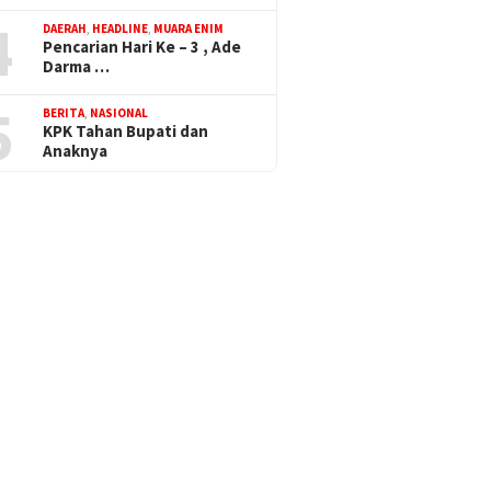
4
DAERAH
,
HEADLINE
,
MUARA ENIM
Pencarian Hari Ke – 3 , Ade
Darma …
5
BERITA
,
NASIONAL
KPK Tahan Bupati dan
Anaknya