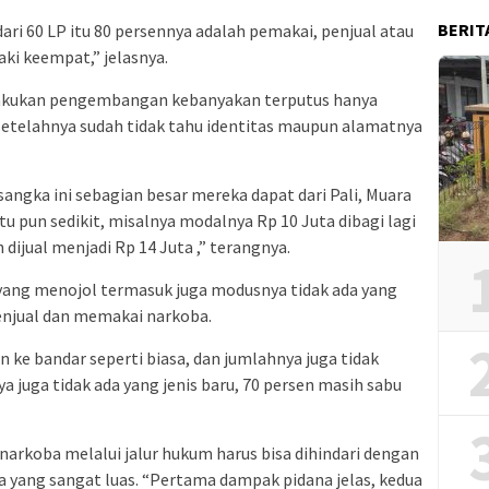
BERIT
ari 60 LP itu 80 persennya adalah pemakai, penjual atau
aki keempat,” jelasnya.
lakukan pengembangan kebanyakan terputus hanya
 setelahnya sudah tidak tahu identitas maupun alamatnya
angka ini sebagian besar mereka dapat dari Pali, Muara
u pun sedikit, misalnya modalnya Rp 10 Juta dibagi lagi
dijual menjadi Rp 14 Juta ,” terangnya.
s yang menojol termasuk juga modusnya tidak ada yang
enjual dan memakai narkoba.
 ke bandar seperti biasa, dan jumlahnya juga tidak
 juga tidak ada yang jenis baru, 70 persen masih sabu
arkoba melalui jalur hukum harus bisa dihindari dengan
yang sangat luas. “Pertama dampak pidana jelas, kedua