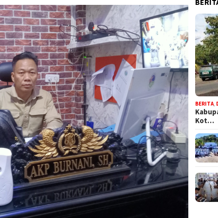
BERIT
BERITA
,
Kabupa
Kot…