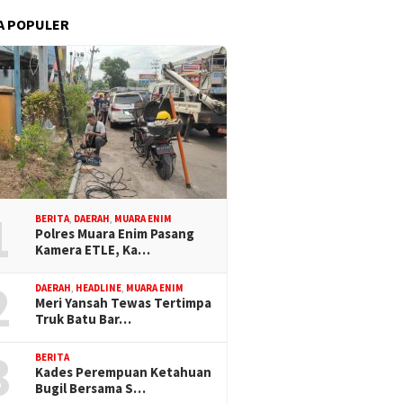
A POPULER
1
BERITA
,
DAERAH
,
MUARA ENIM
Polres Muara Enim Pasang
Kamera ETLE, Ka…
2
DAERAH
,
HEADLINE
,
MUARA ENIM
Meri Yansah Tewas Tertimpa
Truk Batu Bar…
3
BERITA
Kades Perempuan Ketahuan
Bugil Bersama S…