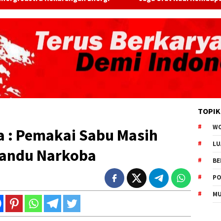
TOPIK
W
a : Pemakai Sabu Masih
LU
candu Narkoba
BE
PO
MU