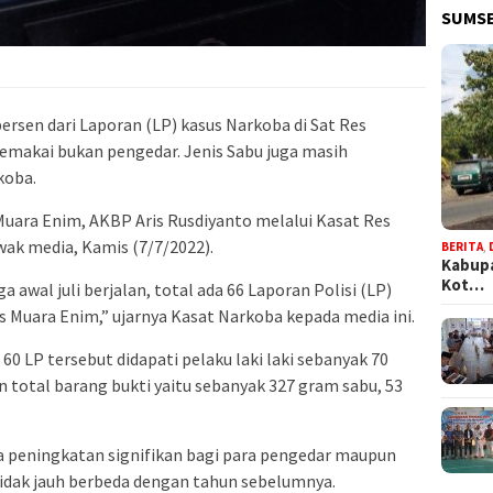
SUMSE
persen dari Laporan (LP) kasus Narkoba di Sat Res
emakai bukan pengedar. Jenis Sabu juga masih
koba.
Muara Enim, AKBP Aris Rusdiyanto melalui Kasat Res
ak media, Kamis (7/7/2022).
BERITA
,
Kabupa
Kot…
a awal juli berjalan, total ada 66 Laporan Polisi (LP)
s Muara Enim,” ujarnya Kasat Narkoba kepada media ini.
60 LP tersebut didapati pelaku laki laki sebanyak 70
total barang bukti yaitu sebanyak 327 gram sabu, 53
da peningkatan signifikan bagi para pengedar maupun
tidak jauh berbeda dengan tahun sebelumnya.