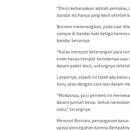
“Disini kebanyakan adalah pemakai, d
bandar itu hanya yang kecil setelah k
Burnani menerangkan, pada saat di
sampai di bandar kaki ketiga karena
bandar besarnya.
“Kalau menurut keterangan para ters
enim hanya tempat beredarnya saja it
dalam paket kecil, untungnya setelah 
Lanjutnya, sejauh ini tidak ada kasu
baru, atau dengan cara lain dalam m
“Modusnya, ya si pembeli ini memesan
dalam jumlah besar. Untuk narkobanya
sabu,” terangnya.
Menurut Burnani, penanganan kasus n
upaya pencegahan karena dampaknya 