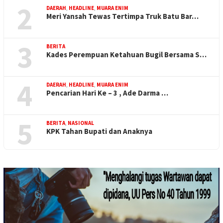
2
DAERAH
,
HEADLINE
,
MUARA ENIM
Meri Yansah Tewas Tertimpa Truk Batu Bar…
3
BERITA
Kades Perempuan Ketahuan Bugil Bersama S…
4
DAERAH
,
HEADLINE
,
MUARA ENIM
Pencarian Hari Ke – 3 , Ade Darma …
5
BERITA
,
NASIONAL
KPK Tahan Bupati dan Anaknya