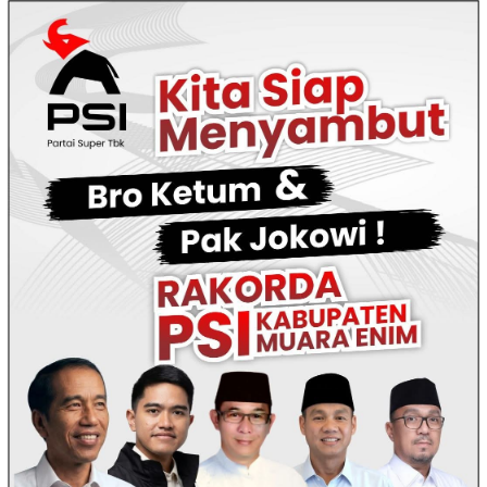
Loncat
ke
konten