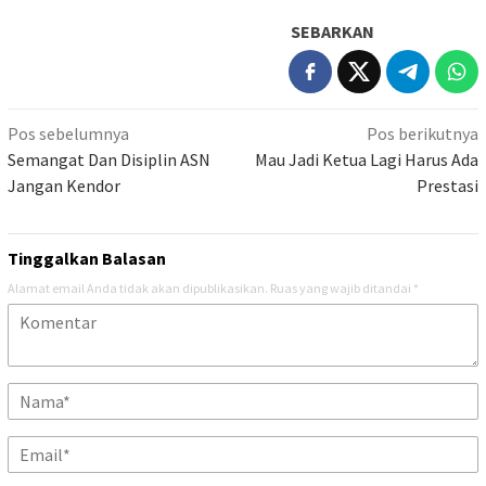
SEBARKAN
Navigasi
Pos sebelumnya
Pos berikutnya
pos
Semangat Dan Disiplin ASN
Mau Jadi Ketua Lagi Harus Ada
Jangan Kendor
Prestasi
Tinggalkan Balasan
Alamat email Anda tidak akan dipublikasikan.
Ruas yang wajib ditandai
*