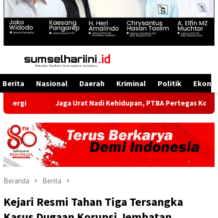
Menu
Mobile
Berita
Nasional
Daerah
Kriminal
Politik
Ekono
Jaga Urat Nadi Kehidupan, PTBA Pertegas Komitmen Kelestari
Beranda
Berita
Kejari Resmi Tahan Tiga Tersangka
Kasus Dugaan Korupsi Jembatan