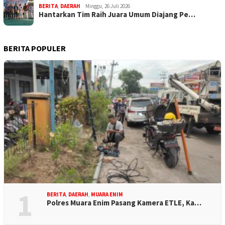
BERITA
,
DAERAH
Minggu, 26 Juli 2026
Hantarkan Tim Raih Juara Umum Diajang Pe…
BERITA POPULER
1
BERITA
,
DAERAH
,
MUARA ENIM
Polres Muara Enim Pasang Kamera ETLE, Ka…