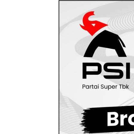
Loncat
ke
konten