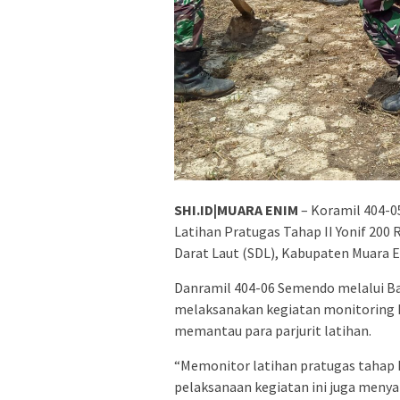
SHI.ID|MUARA ENIM
– Koramil 404-0
Latihan Pratugas Tahap II Yonif 200
Darat Laut (SDL), Kabupaten Muara E
Danramil 404-06 Semendo melalui Ba
melaksanakan kegiatan monitoring La
memantau para parjurit latihan.
“Memonitor latihan pratugas tahap I
pelaksanaan kegiatan ini juga meny