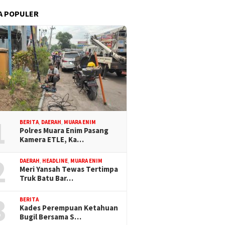
A POPULER
1
BERITA
,
DAERAH
,
MUARA ENIM
Polres Muara Enim Pasang
Kamera ETLE, Ka…
2
DAERAH
,
HEADLINE
,
MUARA ENIM
Meri Yansah Tewas Tertimpa
Truk Batu Bar…
3
BERITA
Kades Perempuan Ketahuan
Bugil Bersama S…