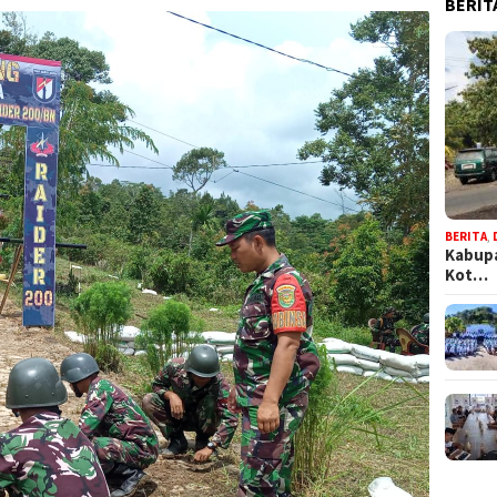
BERIT
BERITA
,
Kabupa
Kot…