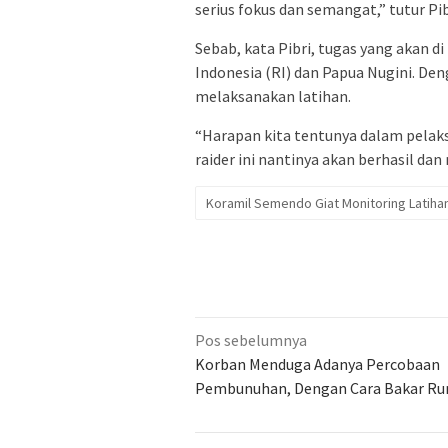
serius fokus dan semangat,” tutur Pib
Sebab, kata Pibri, tugas yang akan 
Indonesia (RI) dan Papua Nugini. Den
melaksanakan latihan.
“Harapan kita tentunya dalam pelaks
raider ini nantinya akan berhasil da
Koramil Semendo Giat Monitoring Latihan
Navigasi
Pos sebelumnya
pos
Korban Menduga Adanya Percobaan
Pembunuhan, Dengan Cara Bakar R