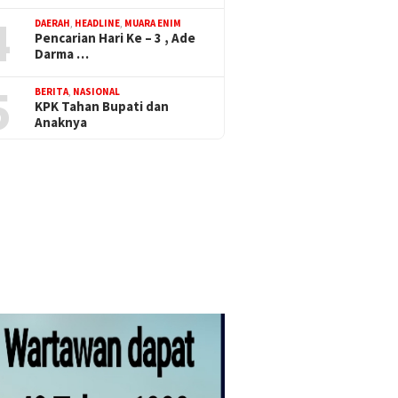
4
DAERAH
,
HEADLINE
,
MUARA ENIM
Pencarian Hari Ke – 3 , Ade
Darma …
5
BERITA
,
NASIONAL
KPK Tahan Bupati dan
Anaknya