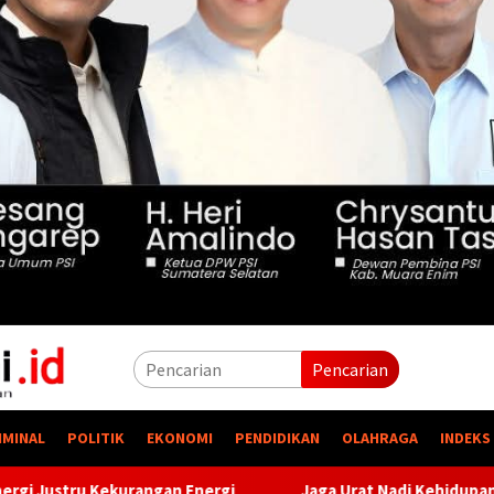
Pencarian
IMINAL
POLITIK
EKONOMI
PENDIDIKAN
OLAHRAGA
INDEKS
i
Jaga Urat Nadi Kehidupan, PTBA Pertegas Komitmen Kel