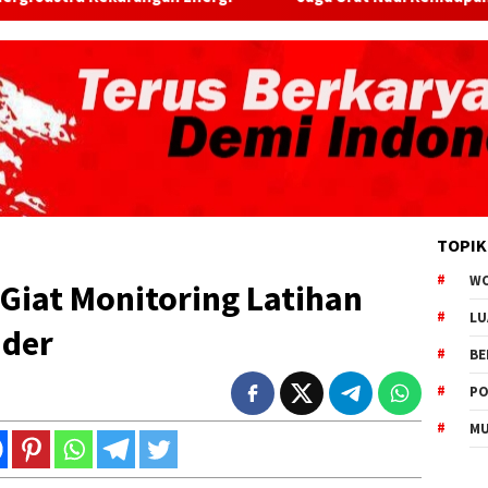
TOPIK
W
Giat Monitoring Latihan
LU
ider
BE
PO
MU