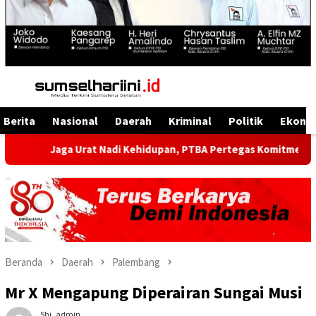
Menu
Mobile
Berita
Nasional
Daerah
Kriminal
Politik
Ekono
Jaga Urat Nadi Kehidupan, PTBA Pertegas Komitmen Kelestarian 
Beranda
Daerah
Palembang
Mr X Mengapung Diperairan Sungai Musi
Shi_admin