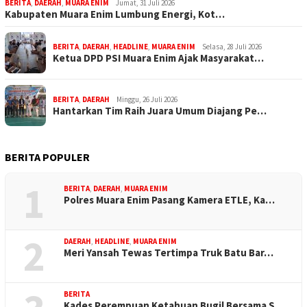
BERITA
,
DAERAH
,
MUARA ENIM
Jumat, 31 Juli 2026
Kabupaten Muara Enim Lumbung Energi, Kot…
BERITA
,
DAERAH
,
HEADLINE
,
MUARA ENIM
Selasa, 28 Juli 2026
Ketua DPD PSI Muara Enim Ajak Masyarakat…
BERITA
,
DAERAH
Minggu, 26 Juli 2026
Hantarkan Tim Raih Juara Umum Diajang Pe…
BERITA POPULER
1
BERITA
,
DAERAH
,
MUARA ENIM
Polres Muara Enim Pasang Kamera ETLE, Ka…
2
DAERAH
,
HEADLINE
,
MUARA ENIM
Meri Yansah Tewas Tertimpa Truk Batu Bar…
BERITA
Kades Perempuan Ketahuan Bugil Bersama S…