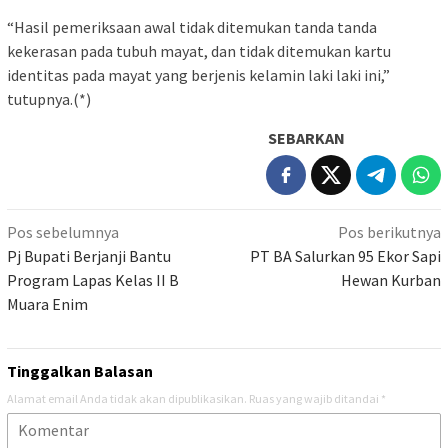
“Hasil pemeriksaan awal tidak ditemukan tanda tanda
kekerasan pada tubuh mayat, dan tidak ditemukan kartu
identitas pada mayat yang berjenis kelamin laki laki ini,”
tutupnya.(*)
SEBARKAN
Navigasi
Pos sebelumnya
Pos berikutnya
pos
Pj Bupati Berjanji Bantu
PT BA Salurkan 95 Ekor Sapi
Program Lapas Kelas II B
Hewan Kurban
Muara Enim
Tinggalkan Balasan
Alamat email Anda tidak akan dipublikasikan.
Ruas yang wajib ditandai
*