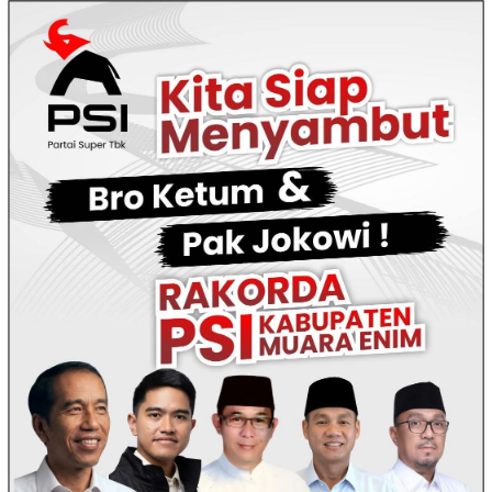
Loncat
ke
konten