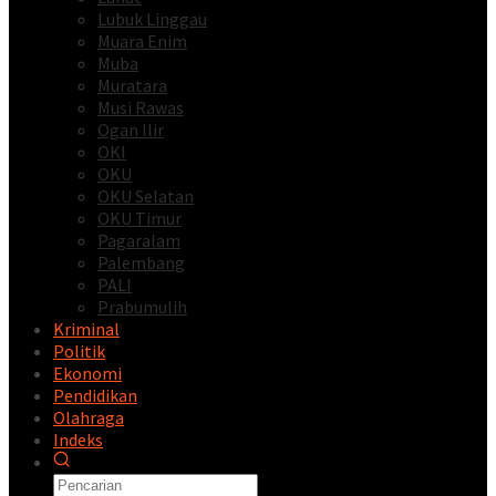
Lubuk Linggau
Muara Enim
Muba
Muratara
Musi Rawas
Ogan Ilir
OKI
OKU
OKU Selatan
OKU Timur
Pagaralam
Palembang
PALI
Prabumulih
Kriminal
Politik
Ekonomi
Pendidikan
Olahraga
Indeks