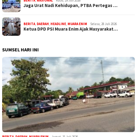
BERITA
,
NASIONAL
Rabu, 29 Juli 2026
Jaga Urat Nadi Kehidupan, PTBA Pertegas …
BERITA
,
DAERAH
,
HEADLINE
,
MUARA ENIM
Selasa, 28 Juli 2026
Ketua DPD PSI Muara Enim Ajak Masyarakat…
SUMSEL HARI INI
BERITA
,
DAERAH
,
MUARA ENIM
Jumat, 31 Juli 2026