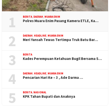
1
BERITA
,
DAERAH
,
MUARA ENIM
Polres Muara Enim Pasang Kamera ETLE, Ka…
2
DAERAH
,
HEADLINE
,
MUARA ENIM
Meri Yansah Tewas Tertimpa Truk Batu Bar…
3
BERITA
Kades Perempuan Ketahuan Bugil Bersama S…
4
DAERAH
,
HEADLINE
,
MUARA ENIM
Pencarian Hari Ke – 3 , Ade Darma …
5
BERITA
,
NASIONAL
KPK Tahan Bupati dan Anaknya