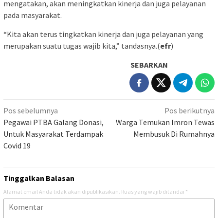
mengatakan, akan meningkatkan kinerja dan juga pelayanan
pada masyarakat.
“Kita akan terus tingkatkan kinerja dan juga pelayanan yang
merupakan suatu tugas wajib kita,” tandasnya.(
efr
)
SEBARKAN
Navigasi
Pos sebelumnya
Pos berikutnya
pos
Pegawai PTBA Galang Donasi,
Warga Temukan Imron Tewas
Untuk Masyarakat Terdampak
Membusuk Di Rumahnya
Covid 19
Tinggalkan Balasan
Alamat email Anda tidak akan dipublikasikan.
Ruas yang wajib ditandai
*