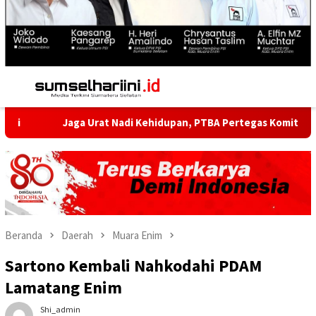
Menu
Mobile
Jaga Urat Nadi Kehidupan, PTBA Pertegas Komitmen Kelestarian
Beranda
Daerah
Muara Enim
Sartono Kembali Nahkodahi PDAM
Lamatang Enim
Shi_admin