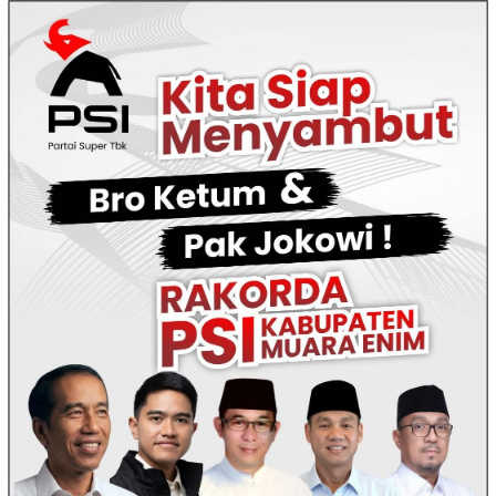
Loncat
ke
konten