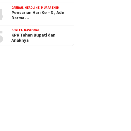
4
DAERAH
,
HEADLINE
,
MUARA ENIM
Pencarian Hari Ke – 3 , Ade
Darma …
5
BERITA
,
NASIONAL
KPK Tahan Bupati dan
Anaknya