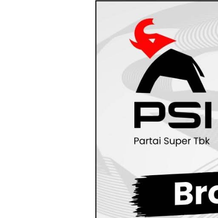
Loncat
ke
konten