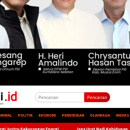
Pencarian
IMINAL
POLITIK
EKONOMI
PENDIDIKAN
OLAHRAGA
INDEKS
Energi
Jaga Urat Nadi Kehidupan, PTBA Pertegas Komitme