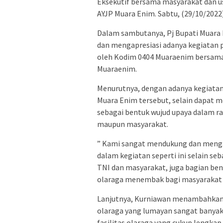
Eksekutif bersama masyarakat dan u
AYJP Muara Enim. Sabtu, (29/10/2022)
Dalam sambutanya, Pj Bupati Muar
dan mengapresiasi adanya kegiatan 
oleh Kodim 0404 Muaraenim bersama
Muaraenim.
Menurutnya, dengan adanya kegiata
Muara Enim tersebut, selain dapat m
sebagai bentuk wujud upaya dalam r
maupun masyarakat.
” Kami sangat mendukung dan mengapr
dalam kegiatan seperti ini selain se
TNI dan masyarakat, juga bagian ben
olaraga menembak bagi masyarakat d
Lanjutnya, Kurniawan menambahkan
olaraga yang lumayan sangat banyak 
fasilitas olaraga yang cukup lengka