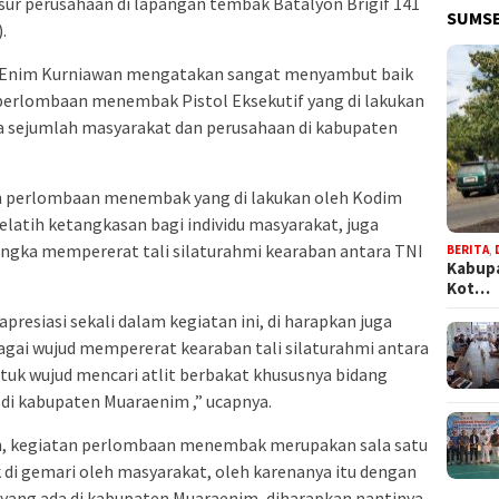
sur perusahaan di lapangan tembak Batalyon Brigif 141
SUMSE
.
a Enim Kurniawan mengatakan sangat menyambut baik
perlombaan menembak Pistol Eksekutif yang di lakukan
 sejumlah masyarakat dan perusahaan di kabupaten
n perlombaan menembak yang di lakukan oleh Kodim
elatih ketangkasan bagi individu masyarakat, juga
angka mempererat tali silaturahmi kearaban antara TNI
BERITA
,
Kabupa
Kot…
esiasi sekali dalam kegiatan ini, di harapkan juga
bagai wujud mempererat kearaban tali silaturahmi antara
tuk wujud mencari atlit berbakat khususnya bidang
i kabupaten Muaraenim ,” ucapnya.
, kegiatan perlombaan menembak merupakan sala satu
di gemari oleh masyarakat, oleh karenanya itu dengan
p yang ada di kabupaten Muaraenim, diharapkan nantinya