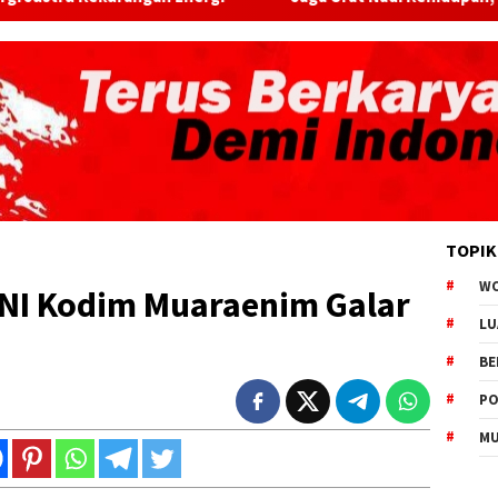
TOPIK
W
NI Kodim Muaraenim Galar
LU
BE
PO
MU