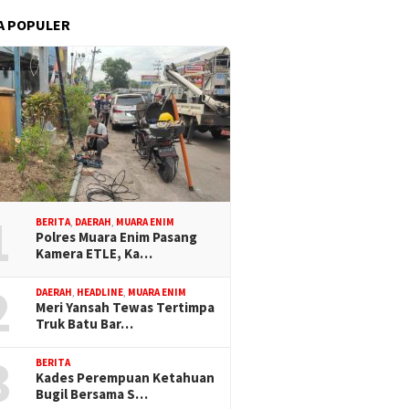
A POPULER
1
BERITA
,
DAERAH
,
MUARA ENIM
Polres Muara Enim Pasang
Kamera ETLE, Ka…
2
DAERAH
,
HEADLINE
,
MUARA ENIM
Meri Yansah Tewas Tertimpa
Truk Batu Bar…
3
BERITA
Kades Perempuan Ketahuan
Bugil Bersama S…