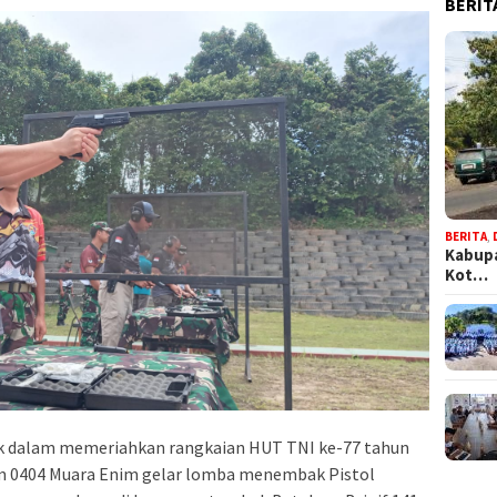
BERIT
BERITA
,
Kabupa
Kot…
k dalam memeriahkan rangkaian HUT TNI ke-77 tahun
im 0404 Muara Enim gelar lomba menembak Pistol