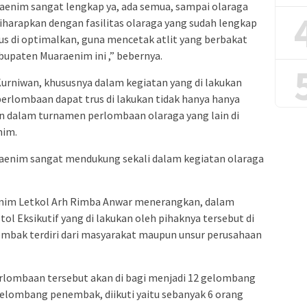
araenim sangat lengkap ya, ada semua, sampai olaraga
 diharapkan dengan fasilitas olaraga yang sudah lengkap
us di optimalkan, guna mencetak atlit yang berbakat
paten Muaraenim ini ,” bebernya.
urniwan, khususnya dalam kegiatan yang di lakukan
rlombaan dapat trus di lakukan tidak hanya hanya
un dalam turnamen perlombaan olaraga yang lain di
nim.
araenim sangat mendukung sekali dalam kegiatan olaraga
Enim Letkol Arh Rimba Anwar menerangkan, dalam
 Eksikutif yang di lakukan oleh pihaknya tersebut di
embak terdiri dari masyarakat maupun unsur perusahaan
rlombaan tersebut akan di bagi menjadi 12 gelombang
elombang penembak, diikuti yaitu sebanyak 6 orang