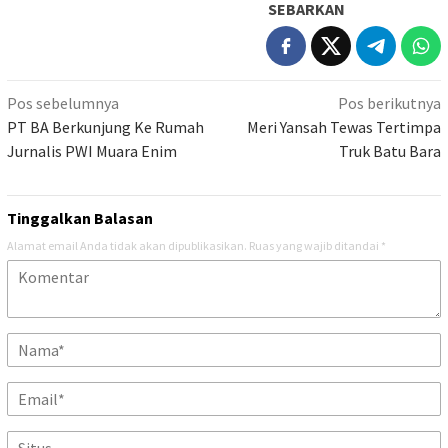
SEBARKAN
Navigasi
Pos sebelumnya
Pos berikutnya
pos
PT BA Berkunjung Ke Rumah
Meri Yansah Tewas Tertimpa
Jurnalis PWI Muara Enim
Truk Batu Bara
Tinggalkan Balasan
Alamat email Anda tidak akan dipublikasikan.
Ruas yang wajib ditandai
*