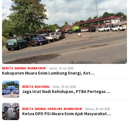
BERITA
,
DAERAH
,
MUARA ENIM
Jumat, 31 Juli 2026
Kabupaten Muara Enim Lumbung Energi, Kot…
BERITA
,
NASIONAL
Rabu, 29 Juli 2026
Jaga Urat Nadi Kehidupan, PTBA Pertegas …
BERITA
,
DAERAH
,
HEADLINE
,
MUARA ENIM
Selasa, 28 Juli 2026
Ketua DPD PSI Muara Enim Ajak Masyarakat…