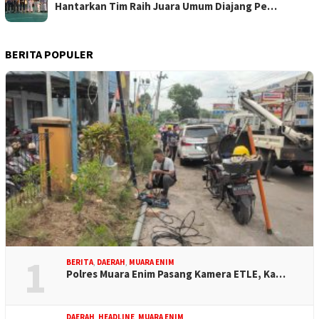
Hantarkan Tim Raih Juara Umum Diajang Pe…
BERITA POPULER
1
BERITA
,
DAERAH
,
MUARA ENIM
Polres Muara Enim Pasang Kamera ETLE, Ka…
DAERAH
,
HEADLINE
,
MUARA ENIM