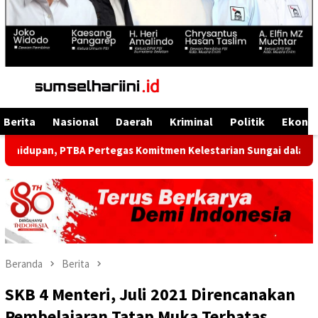
Menu
Mobile
Berita
Nasional
Daerah
Kriminal
Politik
Ekono
n, PTBA Pertegas Komitmen Kelestarian Sungai dalam Konferensi
Beranda
Berita
SKB 4 Menteri, Juli 2021 Direncanakan
Pembelajaran Tatap Muka Terbatas