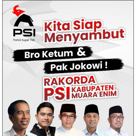
Loncat
ke
konten