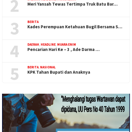
2
Meri Yansah Tewas Tertimpa Truk Batu Bar…
3
BERITA
Kades Perempuan Ketahuan Bugil Bersama S…
4
DAERAH
,
HEADLINE
,
MUARA ENIM
Pencarian Hari Ke – 3 , Ade Darma …
5
BERITA
,
NASIONAL
KPK Tahan Bupati dan Anaknya