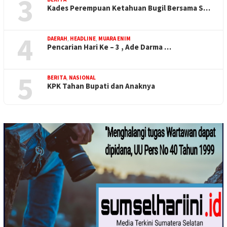
3
Kades Perempuan Ketahuan Bugil Bersama S…
4
DAERAH
,
HEADLINE
,
MUARA ENIM
Pencarian Hari Ke – 3 , Ade Darma …
5
BERITA
,
NASIONAL
KPK Tahan Bupati dan Anaknya