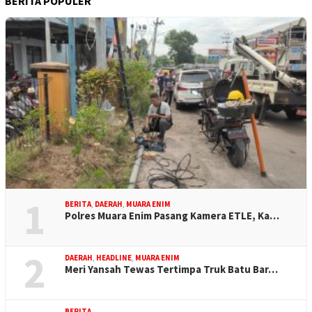
BERITA POPULER
1
BERITA
,
DAERAH
,
MUARA ENIM
Polres Muara Enim Pasang Kamera ETLE, Ka…
2
DAERAH
,
HEADLINE
,
MUARA ENIM
Meri Yansah Tewas Tertimpa Truk Batu Bar…
BERITA