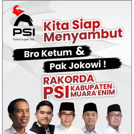
Loncat
ke
konten