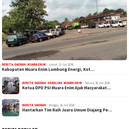
BERITA
,
DAERAH
,
MUARA ENIM
Jumat, 31 Juli 2026
Kabupaten Muara Enim Lumbung Energi, Kot…
BERITA
,
DAERAH
,
HEADLINE
,
MUARA ENIM
Selasa, 28 Juli 2026
Ketua DPD PSI Muara Enim Ajak Masyarakat…
BERITA
,
DAERAH
Minggu, 26 Juli 2026
Hantarkan Tim Raih Juara Umum Diajang Pe…