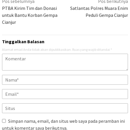
Navigasi
Pos sebelumnya
Pos berikutnya
pos
PTBA Kirim Tim dan Donasi
Satlantas Polres Muara Enim
untuk Bantu Korban Gempa
Peduli Gempa Cianjur
Cianjur
Tinggalkan Balasan
Alamat email Anda tidak akan dipublikasikan.
Ruas yang wajib ditandai
*
Simpan nama, email, dan situs web saya pada peramban ini
untuk komentar saya berikutnya.