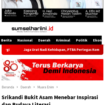
Menu
Mobile
Berita
Nasional
Daerah
Kriminal
Politik
Ekono
Jaga Urat Nadi Kehidupan, PTBA Pertegas Komitmen Kelestarian 
Beranda
Daerah
Muara Enim
Srikandi Bukit Asam Menebar Inspirasi
dan Budaya Literasi