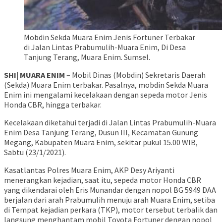
Mobdin Sekda Muara Enim Jenis Fortuner Terbakar
di Jalan Lintas Prabumulih-Muara Enim, Di Desa
Tanjung Terang, Muara Enim. Sumsel.
SHI| MUARA ENIM
– Mobil Dinas (Mobdin) Sekretaris Daerah
(Sekda) Muara Enim terbakar. Pasalnya, mobdin Sekda Muara
Enim ini mengalami kecelakaan dengan sepeda motor Jenis
Honda CBR, hingga terbakar.
Kecelakaan diketahui terjadi di Jalan Lintas Prabumulih-Muara
Enim Desa Tanjung Terang, Dusun III, Kecamatan Gunung
Megang, Kabupaten Muara Enim, sekitar pukul 15.00 WIB,
Sabtu (23/1/2021).
Kasatlantas Polres Muara Enim, AKP Desy Ariyanti
menerangkan kejadian, saat itu, sepeda motor Honda CBR
yang dikendarai oleh Eris Munandar dengan nopol BG 5949 DAA
berjalan dari arah Prabumulih menuju arah Muara Enim, setiba
di Tempat kejadian perkara (TKP), motor tersebut terbalik dan
langsung menghantam mobil Toyota Fortuner dengan nopol