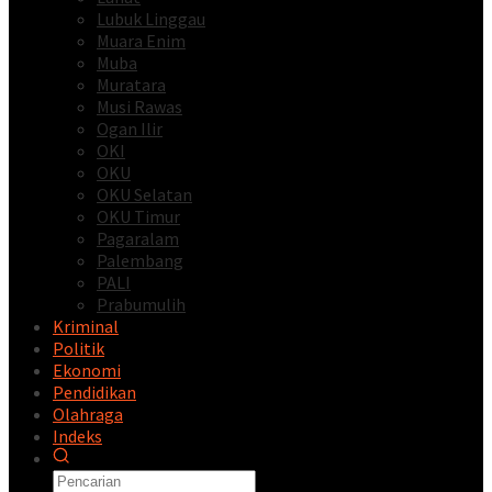
Lubuk Linggau
Muara Enim
Muba
Muratara
Musi Rawas
Ogan Ilir
OKI
OKU
OKU Selatan
OKU Timur
Pagaralam
Palembang
PALI
Prabumulih
Kriminal
Politik
Ekonomi
Pendidikan
Olahraga
Indeks