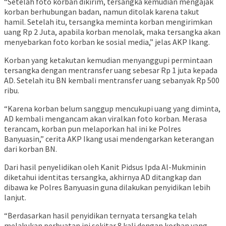
“Setelah foto korban dikirim, tersangka kemudian mengajak
korban berhubungan badan, namun ditolak karena takut
hamil. Setelah itu, tersangka meminta korban mengirimkan
uang Rp 2 Juta, apabila korban menolak, maka tersangka akan
menyebarkan foto korban ke sosial media,” jelas AKP Ikang.
Korban yang ketakutan kemudian menyanggupi permintaan
tersangka dengan mentransfer uang sebesar Rp 1 juta kepada
AD. Setelah itu BN kembali mentransfer uang sebanyak Rp 500
ribu.
“Karena korban belum sanggup mencukupi uang yang diminta,
AD kembali mengancam akan viralkan foto korban. Merasa
terancam, korban pun melaporkan hal ini ke Polres
Banyuasin,” cerita AKP Ikang usai mendengarkan keterangan
dari korban BN.
Dari hasil penyelidikan oleh Kanit Pidsus Ipda Al-Mukminin
diketahui identitas tersangka, akhirnya AD ditangkap dan
dibawa ke Polres Banyuasin guna dilakukan penyidikan lebih
lanjut.
“Berdasarkan hasil penyidikan ternyata tersangka telah
melakukan perbuatan ini sekitar 8 kali dengan korban yang