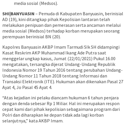
media sosial (Medsos).
SHI|BANYUASIN
– Pemuda di Kabupaten Banyuasin, berinisial
AD (19), kini ditangkap pihak Kepolisian lantaran telah
melakukan penipuan dan pemerasan serta ancaman melalui
media sosial (Medsos) terhadap korban merupakan seorang
perempuan berinisial BN (20).
Kapolres Banyuasin AKBP Imam Tarmudi SIk SH didampingi
Kasat Reskrim AKP Muhammad Ikang Ade Putra saat
menggelar ungkap kasus, Jumat (22/01/2021) Pukul 16.00
mengatakan, tersangka dijerat Undang-Undang Republik
Indonesia Nomor 19 Tahun 2016 tentang perubahan Undang-
Undang Nomor 11 Tahun 2018 tentang Informasi dan
Transaksi Elektronik (ITE). Hukuman akan dikenakan Pasal 27
Ayat 4, Jo Pasal 45 Ayat 4.
“Atas kejadian ini pelaku diancam hukuman 6 tahun penjara
dengan denda sebesar Rp 1 Miliar. Hal ini merupakan respon
cepat kami dari pihak kepolisian sebagaimana program dari
Polri dan diharapkan ke depan tidak ada lagi korban
selanjutnya,” kata AKBP Imam.