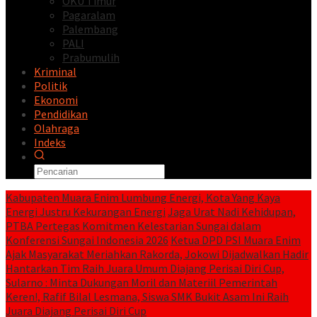
OKU Timur
Pagaralam
Palembang
PALI
Prabumulih
Kriminal
Politik
Ekonomi
Pendidikan
Olahraga
Indeks
Kabupaten Muara Enim Lumbung Energi, Kota Yang Kaya
Energi Justru Kekurangan Energi
Jaga Urat Nadi Kehidupan,
PTBA Pertegas Komitmen Kelestarian Sungai dalam
Konferensi Sungai Indonesia 2026
Ketua DPD PSI Muara Enim
Ajak Masyarakat Meriahkan Rakorda, Jokowi Dijadwalkan Hadir
Hantarkan Tim Raih Juara Umum Diajang Perisai Diri Cup,
Sularno : Minta Dukungan Moril dan Materiil Pemerintah
Keren!, Rafif Bilal Lesmana, Siswa SMK Bukit Asam Ini Raih
Juara Diajang Perisai Diri Cup