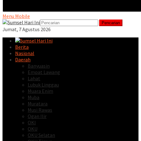
Menu Mobile
Pencarian
Jumat, 7 Agustus 2026
Berita
Nasional
Daerah
Banyuasin
Empat Lawang
Lahat
Lubuk Linggau
Muara Enim
Muba
Muratara
Musi Rawas
Ogan Ilir
OKI
OKU
OKU Selatan