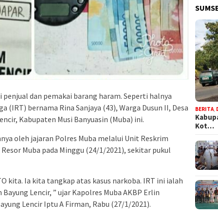
SUMSE
agi penjual dan pemakai barang haram. Seperti halnya
a (IRT) bernama Rina Sanjaya (43), Warga Dusun II, Desa
BERITA
,
Kabupa
cir, Kabupaten Musi Banyuasin (Muba) ini.
Kot…
hnya oleh jajaran Polres Muba melalui Unit Reskrim
Resor Muba pada Minggu (24/1/2021), sekitar pukul
kita. Ia kita tangkap atas kasus narkoba. IRT ini ialah
h Bayung Lencir, ” ujar Kapolres Muba AKBP Erlin
ayung Lencir Iptu A Firman, Rabu (27/1/2021).