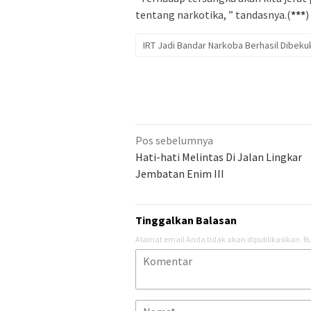
tentang narkotika, ” tandasnya.(
***
)
IRT Jadi Bandar Narkoba Berhasil Dibeku
Navigasi
Pos sebelumnya
pos
Hati-hati Melintas Di Jalan Lingkar
Jembatan Enim III
Tinggalkan Balasan
Alamat email Anda tidak akan dipublikasikan.
Ru