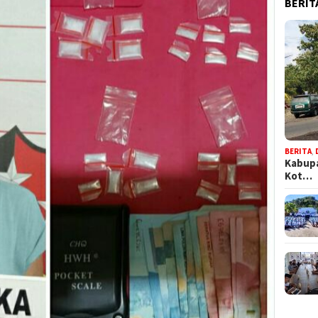
BERIT
BERITA
,
Kabupa
Kot…