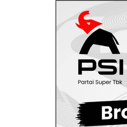
Loncat
ke
konten