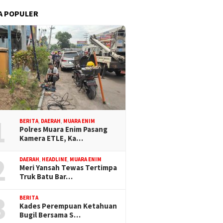
A POPULER
1
BERITA
,
DAERAH
,
MUARA ENIM
Polres Muara Enim Pasang
Kamera ETLE, Ka…
2
DAERAH
,
HEADLINE
,
MUARA ENIM
Meri Yansah Tewas Tertimpa
Truk Batu Bar…
3
BERITA
Kades Perempuan Ketahuan
Bugil Bersama S…