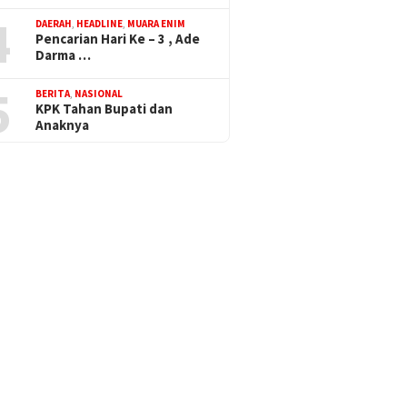
4
DAERAH
,
HEADLINE
,
MUARA ENIM
Pencarian Hari Ke – 3 , Ade
Darma …
5
BERITA
,
NASIONAL
KPK Tahan Bupati dan
Anaknya