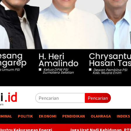
Pencarian
IMINAL
POLITIK
EKONOMI
PENDIDIKAN
OLAHRAGA
INDEKS
Jaga Urat Nadi Kehidupan, PTBA Pertegas Komitmen Kelestari