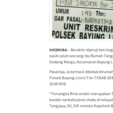
SHI|MUBA
– Berakhir dijeruji besi b
nasib salah seorang Ibu Rumah Tangg
Sindang Marga, Kecamatan Bayung Len
Pasalnya, ia berhasil dibekuk diruma
Polsek Bayung Lincir/Tim TEKAB 204 
16.00 WIB.
“Tersangka Rina sendiri merupakan TO 
bandar narkoba jenis shabu di wilaya
Tangjaya, SH, SIK melalui Kapolsek B