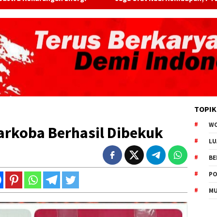
TOPIK
W
arkoba Berhasil Dibekuk
LU
BE
PO
MU