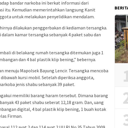
ap bandar narkoba ini berkat informasi dari
BERIT
masi itu. Kemudian memerintahkan langsung Kanit
nggota untuk melakukan penyelidikan mendalam.
 akhirnya dilakukan penggerbakan di kediaman tersangka.
di dalam kamar tersangka sebanyak 4 paket sabu dan
embali di belakang rumah tersangka ditemukan juga 1
imbangan dan 4 bal plastik klip bening,” bebernya.
anan menuju Mapolsek Bayung Lencir. Tersangka mencoba
ibawah kursi mobil. Setelah diperiksa anggota,
narkoba jenis shabu sebanyak 39 paket.
engakui memiliki barang haram tersebut. Dimana barang
ebanyak 43 paket shabu seberat 12,18 gram. Dan, uang
mbangan digital, 4 bal plastik klip bening, 1 buah kotak
elas Firman.
pasal 112 ayat 2 dan 114 ayat 2 UU RI No 35 Tahun 2009