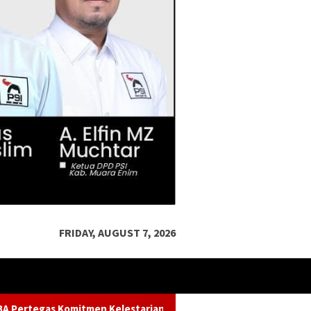
FRIDAY, AUGUST 7, 2026
an Sungai dalam Konferensi Sungai Indonesia 2026
Ketua