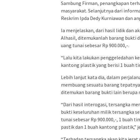
Sambung Firman, penangkapan terhad
masyarakat. Selanjutnya dari infor
Reskrim Ipda Dedy Kurniawan dan a
Ia menjelaskan, dari hasil lidik dan
Alhasil, ditemukanlah barang bukti 
uang tunai sebesar Rp 900.000,-.
“Lalu kita lakukan penggeledahan k
kantong plastik yang berisi 1 buah t
Lebih lanjut kata dia, dalam perjal
membuang sesuatu barang tepatnya d
ditemukan barang bukti lain berupa 
“Dari hasil interogasi, tersangka m
bukti keseluruhan milik tersangka s
tunai sebesar Rp 900.000,-, 1 buah ti
pastik dan 1 buah kantong plastik,” j
“Terhadap tersangka akan kita jerat 