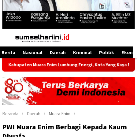
Menu
Mobile
Berita
Nasional
Daerah
Kriminal
Politik
Ekono
n Muara Enim Lumbung Energi, Kota Yang Kaya Energi Justru Ke
Beranda
Daerah
Muara Enim
PWI Muara Enim Berbagi Kepada Kaum
Dhuafa