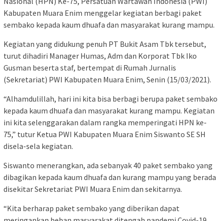
Nasional (HPN) Ke-75, Persatuan Wartawan Indonesia (PWI)
Kabupaten Muara Enim menggelar kegiatan berbagi paket
sembako kepada kaum dhuafa dan masyarakat kurang mampu.
Kegiatan yang didukung penuh PT Bukit Asam Tbk tersebut,
turut dihadiri Manager Humas, Adm dan Korporat Tbk Iko
Gusman beserta staf, bertempat di Rumah Jurnalis
(Sekretariat) PWI Kabupaten Muara Enim, Senin (15/03/2021).
“Alhamdulillah, hari ini kita bisa berbagi berupa paket sembako
kepada kaum dhuafa dan masyarakat kurang mampu. Kegiatan
ini kita selenggarakan dalam rangka memperingati HPN ke-
75,” tutur Ketua PWI Kabupaten Muara Enim Siswanto SE SH
disela-sela kegiatan.
Siswanto menerangkan, ada sebanyak 40 paket sembako yang
dibagikan kepada kaum dhuafa dan kurang mampu yang berada
disekitar Sekretariat PWI Muara Enim dan sekitarnya.
“Kita berharap paket sembako yang diberikan dapat
meringankan beban masyarakat ditengah pandemi Covid-19.