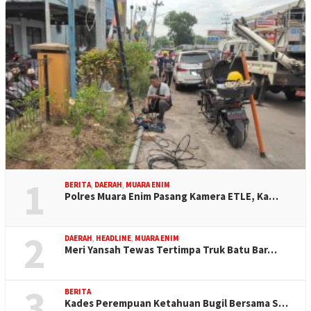
1
BERITA
,
DAERAH
,
MUARA ENIM
Polres Muara Enim Pasang Kamera ETLE, Ka…
2
DAERAH
,
HEADLINE
,
MUARA ENIM
Meri Yansah Tewas Tertimpa Truk Batu Bar…
3
BERITA
Kades Perempuan Ketahuan Bugil Bersama S…