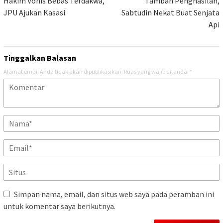
pos
Hakim Vonis Bebas Terdakwa,
Tambah Penghasilan,
JPU Ajukan Kasasi
Sabtudin Nekat Buat Senjata
Api
Tinggalkan Balasan
Alamat email Anda tidak akan dipublikasikan.
Ruas yang wajib ditandai
*
Simpan nama, email, dan situs web saya pada peramban ini
untuk komentar saya berikutnya.