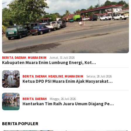
BERITA
,
DAERAH
,
MUARA ENIM
Jumat, 31 Juli 2026
Kabupaten Muara Enim Lumbung Energi, Kot…
BERITA
,
DAERAH
,
HEADLINE
,
MUARA ENIM
Selasa, 28 Juli 2026
Ketua DPD PSI Muara Enim Ajak Masyarakat…
BERITA
,
DAERAH
Minggu, 26 Juli 2026
Hantarkan Tim Raih Juara Umum Diajang Pe…
BERITA POPULER