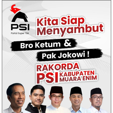
Loncat
ke
konten