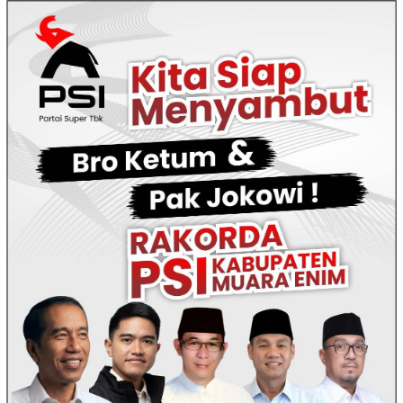
Loncat
ke
konten