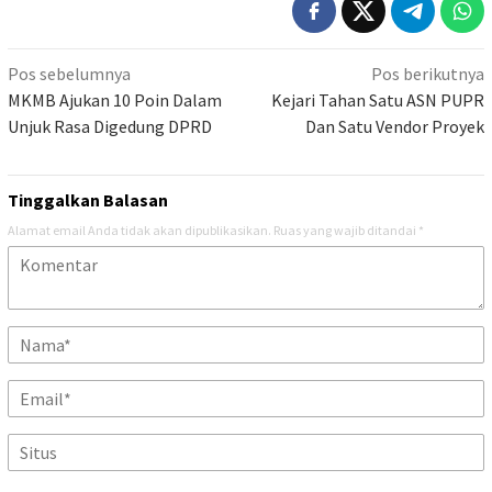
Navigasi
Pos sebelumnya
Pos berikutnya
pos
MKMB Ajukan 10 Poin Dalam
Kejari Tahan Satu ASN PUPR
Unjuk Rasa Digedung DPRD
Dan Satu Vendor Proyek
Tinggalkan Balasan
Alamat email Anda tidak akan dipublikasikan.
Ruas yang wajib ditandai
*