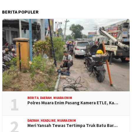
BERITA POPULER
1
BERITA
,
DAERAH
,
MUARA ENIM
Polres Muara Enim Pasang Kamera ETLE, Ka…
2
DAERAH
,
HEADLINE
,
MUARA ENIM
Meri Yansah Tewas Tertimpa Truk Batu Bar…