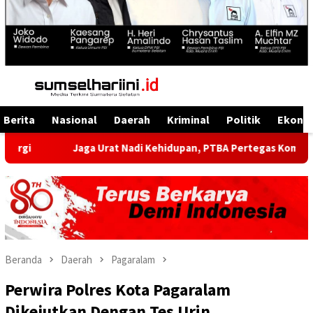
Menu
Mobile
Berita
Nasional
Daerah
Kriminal
Politik
Ekono
Jaga Urat Nadi Kehidupan, PTBA Pertegas Komitmen Kelestari
Beranda
Daerah
Pagaralam
Perwira Polres Kota Pagaralam
Dikejutkan Dengan Tes Urin