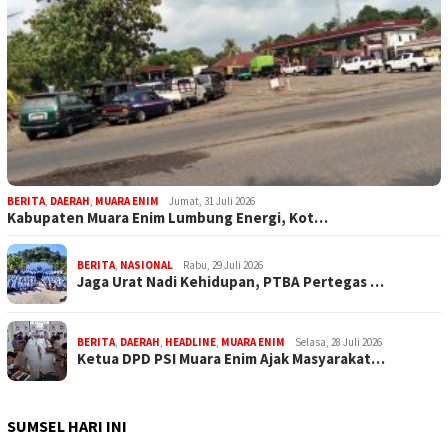
BERITA
,
DAERAH
,
MUARA ENIM
Jumat, 31 Juli 2026
Kabupaten Muara Enim Lumbung Energi, Kot…
BERITA
,
NASIONAL
Rabu, 29 Juli 2026
Jaga Urat Nadi Kehidupan, PTBA Pertegas …
BERITA
,
DAERAH
,
HEADLINE
,
MUARA ENIM
Selasa, 28 Juli 2026
Ketua DPD PSI Muara Enim Ajak Masyarakat…
SUMSEL HARI INI