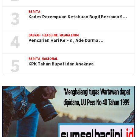
3
BERITA
Kades Perempuan Ketahuan Bugil Bersama S…
4
DAERAH
,
HEADLINE
,
MUARA ENIM
Pencarian Hari Ke – 3 , Ade Darma …
5
BERITA
,
NASIONAL
KPK Tahan Bupati dan Anaknya