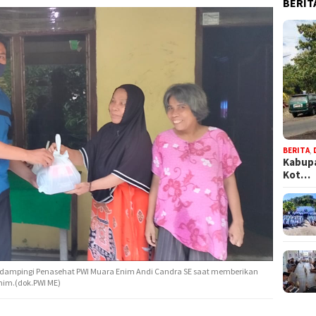
BERIT
BERITA
,
Kabupa
Kot…
idampingi Penasehat PWI Muara Enim Andi Candra SE saat memberikan
Enim.(dok.PWI ME)