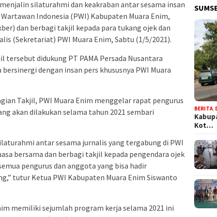
menjalin silaturahmi dan keakraban antar sesama insan
SUMSE
an Wartawan Indonesia (PWI) Kabupaten Muara Enim,
r) dan berbagi takjil kepada para tukang ojek dan
is (Sekretariat) PWI Muara Enim, Sabtu (1/5/2021).
il tersebut didukung PT PAMA Persada Nusantara
a bersinergi dengan insan pers khususnya PWI Muara
gian Takjil, PWI Muara Enim menggelar rapat pengurus
BERITA
,
ang akan dilakukan selama tahun 2021 sembari
Kabupa
Kot…
rsilaturahmi antar sesama jurnalis yang tergabung di PWI
asa bersama dan berbagi takjil kepada pengendara ojek
k semua pengurus dan anggota yang bisa hadir
ng,” tutur Ketua PWI Kabupaten Muara Enim Siswanto
m memiliki sejumlah program kerja selama 2021 ini