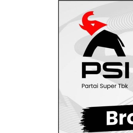
Loncat
ke
konten