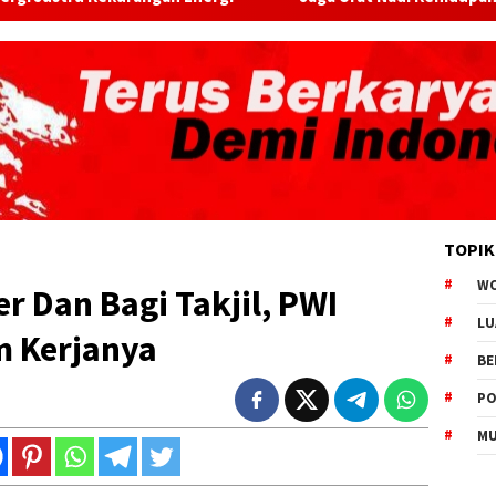
TOPIK
W
r Dan Bagi Takjil, PWI
LU
 Kerjanya
BE
PO
MU