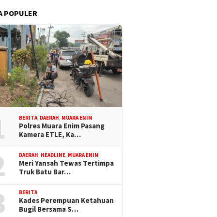
A POPULER
1
BERITA
,
DAERAH
,
MUARA ENIM
Polres Muara Enim Pasang
Kamera ETLE, Ka…
2
DAERAH
,
HEADLINE
,
MUARA ENIM
Meri Yansah Tewas Tertimpa
Truk Batu Bar…
3
BERITA
Kades Perempuan Ketahuan
Bugil Bersama S…