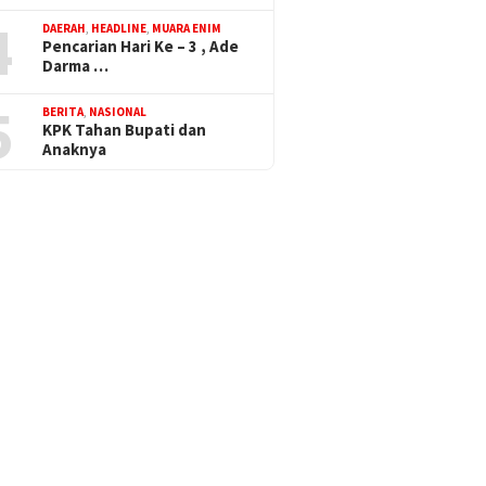
4
DAERAH
,
HEADLINE
,
MUARA ENIM
Pencarian Hari Ke – 3 , Ade
Darma …
5
BERITA
,
NASIONAL
KPK Tahan Bupati dan
Anaknya