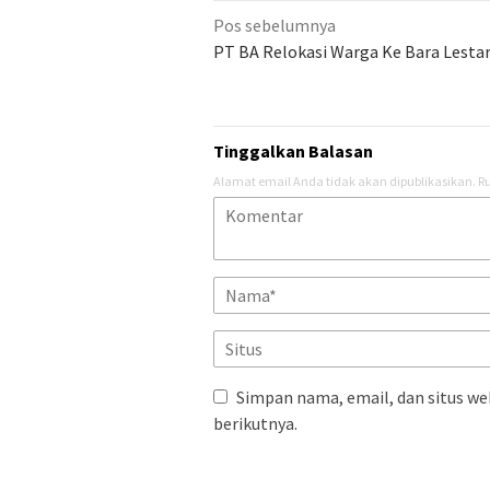
Navigasi
Pos sebelumnya
pos
PT BA Relokasi Warga Ke Bara Lestar
Tinggalkan Balasan
Alamat email Anda tidak akan dipublikasikan.
Ru
Simpan nama, email, dan situs we
berikutnya.