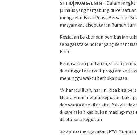
SHI.ID|MUARA ENIM
– Dalam rangka 
jurnalis yang tergabung di Persatu
menggelar Buka Puasa Bersama (Bukbe
masyarakat diseputaran Rumah Jurnal
Kegiatan Bukber dan pembagian takj
sebagai stake holder yang senantias
Enim.
Berdasarkan pantauan, seusai pemba
dan anggota terkait program kerja y
menunggu waktu berbuka puasa.
“Alhamdulillah, hari ini kita bisa be
Muara Enim melalui kegiatan buka pu
dan warga disekitar kita. Meski tida
dikarenakan kesibukan masing-masi
disela-sela kegiatan.
Siswanto mengatakan, PWI Muara Eni