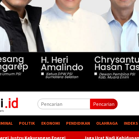
Pencarian
IMINAL
POLITIK
EKONOMI
PENDIDIKAN
OLAHRAGA
INDEKS
gi
Jaga Urat Nadi Kehidupan, PTBA Pertegas Komitmen Ke