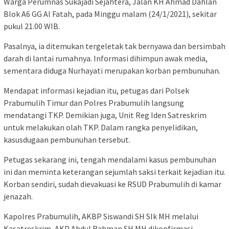
Warga Perumnas Sukajadi Sejahtera, Jalan KH Ahmad Dahlan
Blok A6 GG Al Fatah, pada Minggu malam (24/1/2021), sekitar
pukul 21.00 WIB.
Pasalnya, ia ditemukan tergeletak tak bernyawa dan bersimbah
darah di lantai rumahnya. Informasi dihimpun awak media,
sementara diduga Nurhayati merupakan korban pembunuhan.
Mendapat informasi kejadian itu, petugas dari Polsek
Prabumulih Timur dan Polres Prabumulih langsung
mendatangi TKP. Demikian juga, Unit Reg Iden Satreskrim
untuk melakukan olah TKP. Dalam rangka penyelidikan,
kasusdugaan pembunuhan tersebut.
Petugas sekarang ini, tengah mendalami kasus pembunuhan
ini dan meminta keterangan sejumlah saksi terkait kejadian itu.
Korban sendiri, sudah dievakuasi ke RSUD Prabumulih di kamar
jenazah.
Kapolres Prabumulih, AKBP Siswandi SH SIk MH melalui
Kasatreskrim, AKP Abdul Rahman SH MH dikonfirmasi