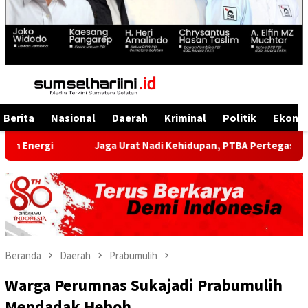
Menu
Mobile
Berita
Nasional
Daerah
Kriminal
Politik
Ekono
Jaga Urat Nadi Kehidupan, PTBA Pertegas Komitmen Kele
Beranda
Daerah
Prabumulih
Warga Perumnas Sukajadi Prabumulih
Mendadak Heboh