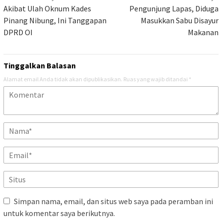
pos
Akibat Ulah Oknum Kades
Pengunjung Lapas, Diduga
Pinang Nibung, Ini Tanggapan
Masukkan Sabu Disayur
DPRD OI
Makanan
Tinggalkan Balasan
Alamat email Anda tidak akan dipublikasikan.
Ruas yang wajib ditandai
*
Simpan nama, email, dan situs web saya pada peramban ini
untuk komentar saya berikutnya.