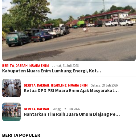
BERITA
,
DAERAH
,
MUARA ENIM
Jumat, 31 Juli 2026
Kabupaten Muara Enim Lumbung Energi, Kot…
BERITA
,
DAERAH
,
HEADLINE
,
MUARA ENIM
Selasa, 28 Juli 2026
Ketua DPD PSI Muara Enim Ajak Masyarakat…
BERITA
,
DAERAH
Minggu, 26 Juli 2026
Hantarkan Tim Raih Juara Umum Diajang Pe…
BERITA POPULER