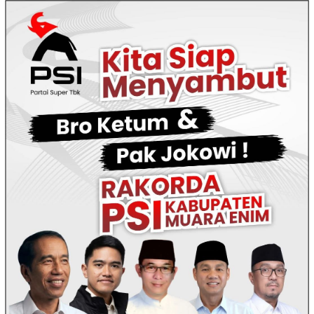
Loncat
ke
konten