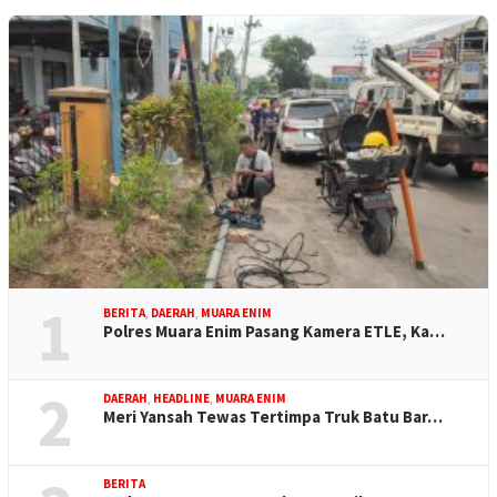
1
BERITA
,
DAERAH
,
MUARA ENIM
Polres Muara Enim Pasang Kamera ETLE, Ka…
2
DAERAH
,
HEADLINE
,
MUARA ENIM
Meri Yansah Tewas Tertimpa Truk Batu Bar…
BERITA