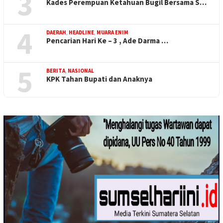
3
Kades Perempuan Ketahuan Bugil Bersama S…
4
DAERAH
,
HEADLINE
,
MUARA ENIM
Pencarian Hari Ke – 3 , Ade Darma …
5
BERITA
,
NASIONAL
KPK Tahan Bupati dan Anaknya