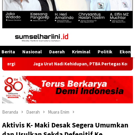
Menu
Mobile
Berita
Nasional
Daerah
Kriminal
Politik
Ekono
Jaga Urat Nadi Kehidupan, PTBA Pertegas Komitmen Kelestaria
Beranda
Daerah
Muara Enim
Aktivis K- Maki Desak Segera Umumkan
dan Usulkan Sekda Defenitif Ke