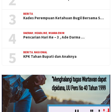
3
BERITA
Kades Perempuan Ketahuan Bugil Bersama S…
4
DAERAH
,
HEADLINE
,
MUARA ENIM
Pencarian Hari Ke – 3 , Ade Darma …
5
BERITA
,
NASIONAL
KPK Tahan Bupati dan Anaknya