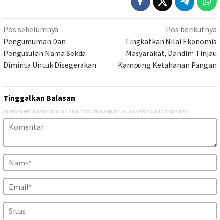
Navigasi
Pos sebelumnya
Pos berikutnya
pos
Pengumuman Dan
Tingkatkan Nilai Ekonomis
Pengusulan Nama Sekda
Masyarakat, Dandim Tinjau
Diminta Untuk Disegerakan
Kampung Ketahanan Pangan
Tinggalkan Balasan
Alamat email Anda tidak akan dipublikasikan.
Ruas yang wajib ditandai
*