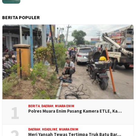
BERITA POPULER
1
BERITA
,
DAERAH
,
MUARA ENIM
Polres Muara Enim Pasang Kamera ETLE, Ka…
2
DAERAH
,
HEADLINE
,
MUARA ENIM
Meri Yansah Tewas Tertimpa Truk Batu Bar…