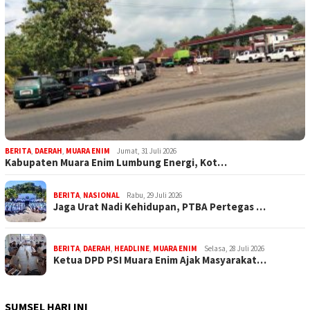
BERITA
,
DAERAH
,
MUARA ENIM
Jumat, 31 Juli 2026
Kabupaten Muara Enim Lumbung Energi, Kot…
BERITA
,
NASIONAL
Rabu, 29 Juli 2026
Jaga Urat Nadi Kehidupan, PTBA Pertegas …
BERITA
,
DAERAH
,
HEADLINE
,
MUARA ENIM
Selasa, 28 Juli 2026
Ketua DPD PSI Muara Enim Ajak Masyarakat…
SUMSEL HARI INI