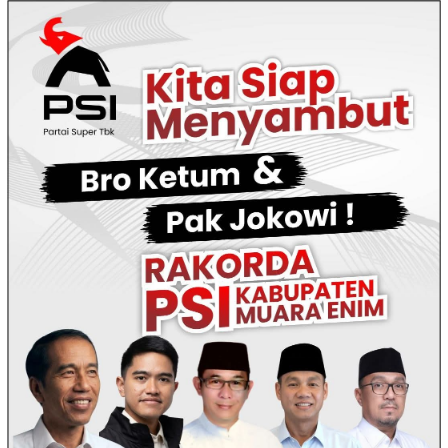
Loncat
ke
konten