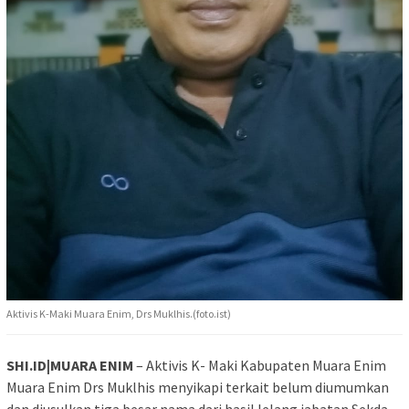
Aktivis K-Maki Muara Enim, Drs Muklhis.(foto.ist)
SHI.ID|MUARA ENIM
– Aktivis K- Maki Kabupaten Muara Enim
Muara Enim Drs Muklhis menyikapi terkait belum diumumkan
dan diusulkan tiga besar nama dari hasil lelang jabatan Sekda