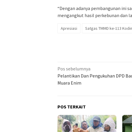
“Dengan adanya pembangunan ini sa
mengangkut hasil perkebunan dan la
Apresiasi
Satgas TMMD ke-113 Kodi
Navigasi
Pos sebelumnya
pos
Pelantikan Dan Pengukuhan DPD Ba
Muara Enim
POS TERKAIT