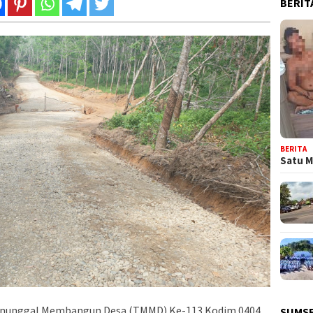
BERIT
BERITA
Satu M
anunggal Membangun Desa (TMMD) Ke-113 Kodim 0404
SUMSE