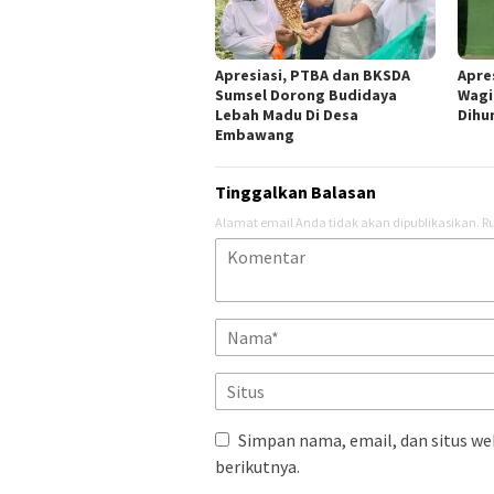
Apresiasi, PTBA dan BKSDA
Apre
Sumsel Dorong Budidaya
Wagi
Lebah Madu Di Desa
Dihu
Embawang
Tinggalkan Balasan
Alamat email Anda tidak akan dipublikasikan.
Ru
Simpan nama, email, dan situs we
berikutnya.