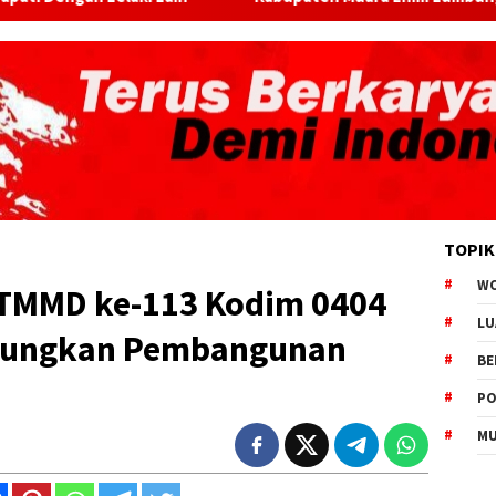
TOPIK
W
s TMMD ke-113 Kodim 0404
LU
pungkan Pembangunan
BE
PO
MU