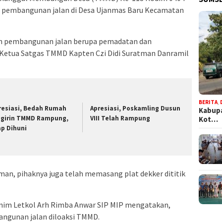
 pembangunan jalan di Desa Ujanmas Baru Kecamatan
kan pembangunan jalan berupa pemadatan dan
 Ketua Satgas TMMD Kapten Czi Didi Suratman Danramil
BERITA
,
resiasi, Bedah Rumah
Apresiasi, Poskamling Dusun
Kabupa
girin TMMD Rampung,
VIII Telah Rampung
Kot…
ap Dihuni
atman, pihaknya juga telah memasang plat dekker dititik
Enim Letkol Arh Rimba Anwar SIP MIP mengatakan,
angunan jalan diloaksi TMMD.