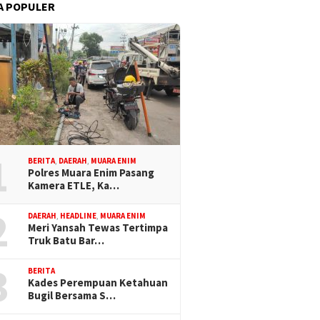
A POPULER
1
BERITA
,
DAERAH
,
MUARA ENIM
Polres Muara Enim Pasang
Kamera ETLE, Ka…
2
DAERAH
,
HEADLINE
,
MUARA ENIM
Meri Yansah Tewas Tertimpa
Truk Batu Bar…
3
BERITA
Kades Perempuan Ketahuan
Bugil Bersama S…