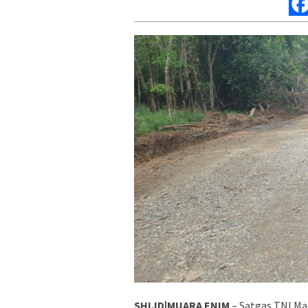
SHI.ID|MUARA ENIM
– Satgas TNI M