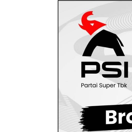
Loncat
ke
konten