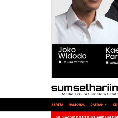
BERITA
NASIONAL
DAERAH
KR
ang, Seorang Istri Di Palembang Didapati Dengan Lelaki Lain