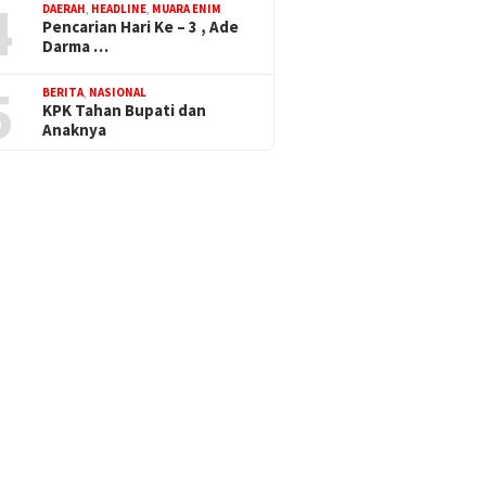
4
DAERAH
,
HEADLINE
,
MUARA ENIM
Pencarian Hari Ke – 3 , Ade
Darma …
5
BERITA
,
NASIONAL
KPK Tahan Bupati dan
Anaknya