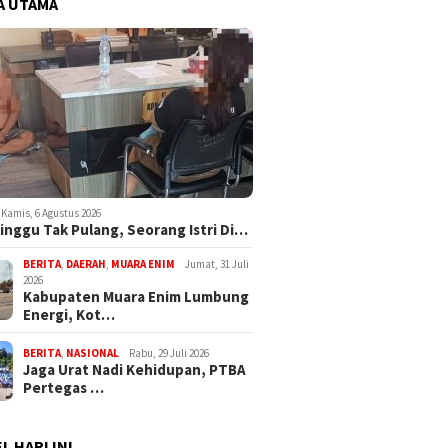
A UTAMA
Kamis, 6 Agustus 2026
inggu Tak Pulang, Seorang Istri Di…
BERITA
,
DAERAH
,
MUARA ENIM
Jumat, 31 Juli
2026
Kabupaten Muara Enim Lumbung
Energi, Kot…
BERITA
,
NASIONAL
Rabu, 29 Juli 2026
Jaga Urat Nadi Kehidupan, PTBA
Pertegas …
L HARI INI