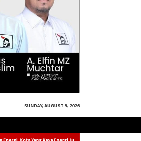
SUNDAY, AUGUST 9, 2026
gi Justru Kekurangan Energi
Jaga Urat Nadi Kehidupan,