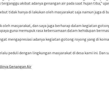
 terganggu akibat adanya genangan air pada saat hujan tiba,” uja
but tidak hanya di lakukan oleh masyarakat saja namun juga di ba
k oleh masyarakat, dan saya juga berharap dalam kegiatan gotong 
uk upaya guna memupuk rasa kebersamaan dalam kehidupan bermasy
ngat mengapresiasi adanya kegiatan gotong royong yang di koma
lalu peduli dengan lingkungan masyarakat di desa kami ini. Dan say
dinya Genangan Air