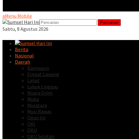
Menu Mobile
Pencarian
Sabtu, 8 Agustus 2026
Berita
Nasional
Daerah
Banyuasin
Empat Lawang
Lahat
Lubuk Linggau
Muara Enim
Muba
Muratara
Musi Rawas
Ogan Ilir
OKI
OKU
OKU Selatan