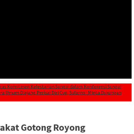
gas Komitmen Kelestarian Sungai dalam Konferensi Sungai
a Umum Diajang Perisai Diri Cup, Sularno : Minta Dukungan
arakat Gotong Royong