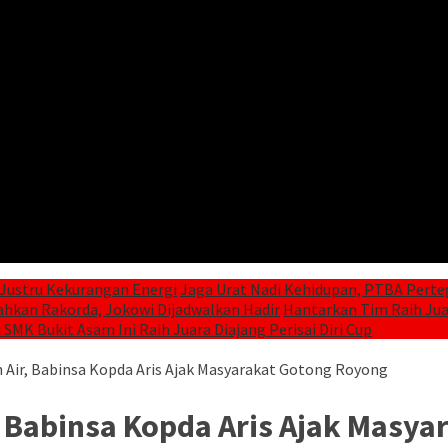
Justru Kekurangan Energi
Jaga Urat Nadi Kehidupan, PTBA Perte
ahkan Rakorda, Jokowi Dijadwalkan Hadir
Hantarkan Tim Raih Juar
 SMK Bukit Asam Ini Raih Juara Diajang Perisai Diri Cup
 Air, Babinsa Kopda Aris Ajak Masyarakat Gotong Royong
, Babinsa Kopda Aris Ajak Masy