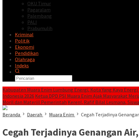
OKU Timur
Pagaralam
Palembang
PALI
Prabumulih
Kriminal
Politik
Ekonomi
Pendidikan
Olahraga
Indeks
Kabupaten Muara Enim Lumbung Energi, Kota Yang Kaya Energi 
Indonesia 2026
Ketua DPD PSI Muara Enim Ajak Masyarakat Meri
Moril dan Materiil Pemerintah
Keren!, Rafif Bilal Lesmana, Siswa
Beranda
Daerah
Muara Enim
Cegah Terjadinya Genangan
Cegah Terjadinya Genangan Air