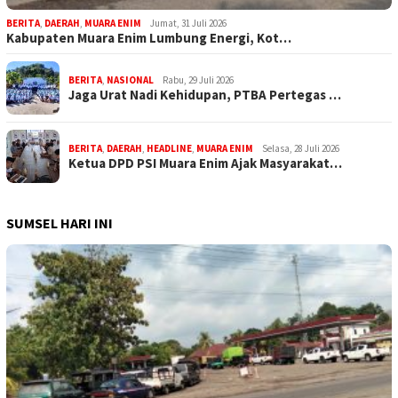
BERITA
,
DAERAH
,
MUARA ENIM
Jumat, 31 Juli 2026
Kabupaten Muara Enim Lumbung Energi, Kot…
BERITA
,
NASIONAL
Rabu, 29 Juli 2026
Jaga Urat Nadi Kehidupan, PTBA Pertegas …
BERITA
,
DAERAH
,
HEADLINE
,
MUARA ENIM
Selasa, 28 Juli 2026
Ketua DPD PSI Muara Enim Ajak Masyarakat…
SUMSEL HARI INI