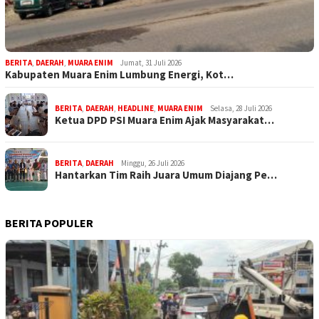
BERITA
,
DAERAH
,
MUARA ENIM
Jumat, 31 Juli 2026
Kabupaten Muara Enim Lumbung Energi, Kot…
BERITA
,
DAERAH
,
HEADLINE
,
MUARA ENIM
Selasa, 28 Juli 2026
Ketua DPD PSI Muara Enim Ajak Masyarakat…
BERITA
,
DAERAH
Minggu, 26 Juli 2026
Hantarkan Tim Raih Juara Umum Diajang Pe…
BERITA POPULER