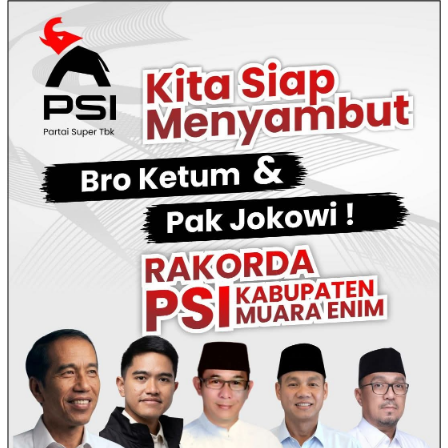
Loncat
ke
konten