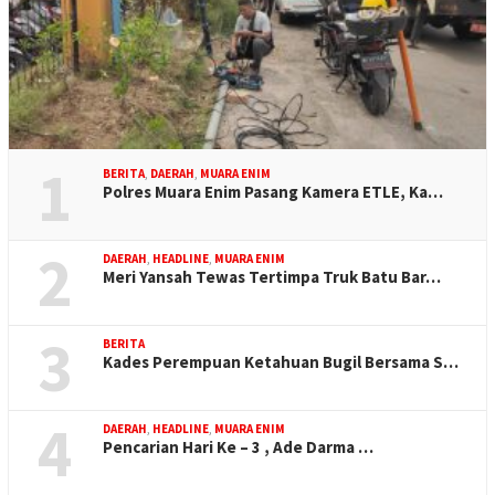
1
BERITA
,
DAERAH
,
MUARA ENIM
Polres Muara Enim Pasang Kamera ETLE, Ka…
2
DAERAH
,
HEADLINE
,
MUARA ENIM
Meri Yansah Tewas Tertimpa Truk Batu Bar…
3
BERITA
Kades Perempuan Ketahuan Bugil Bersama S…
4
DAERAH
,
HEADLINE
,
MUARA ENIM
Pencarian Hari Ke – 3 , Ade Darma …