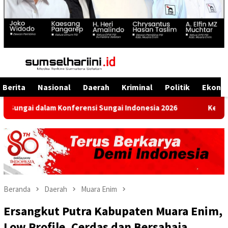
Menu
Mobile
Berita
Nasional
Daerah
Kriminal
Politik
Ekono
 Konferensi Sungai Indonesia 2026
Ketua DPD PSI Muara 
Beranda
Daerah
Muara Enim
Ersangkut Putra Kabupaten Muara Enim,
Low Profile, Cerdas dan Bersahaja