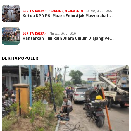
BERITA
,
DAERAH
,
HEADLINE
,
MUARA ENIM
Selasa, 28 Juli 2026
Ketua DPD PSI Muara Enim Ajak Masyarakat…
BERITA
,
DAERAH
Minggu, 26 Juli 2026
Hantarkan Tim Raih Juara Umum Diajang Pe…
BERITA POPULER