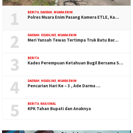
1
BERITA
,
DAERAH
,
MUARA ENIM
Polres Muara Enim Pasang Kamera ETLE, Ka…
2
DAERAH
,
HEADLINE
,
MUARA ENIM
Meri Yansah Tewas Tertimpa Truk Batu Bar…
3
BERITA
Kades Perempuan Ketahuan Bugil Bersama S…
4
DAERAH
,
HEADLINE
,
MUARA ENIM
Pencarian Hari Ke – 3 , Ade Darma …
5
BERITA
,
NASIONAL
KPK Tahan Bupati dan Anaknya