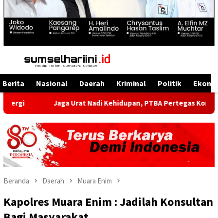
Menu
Mobile
Berita
Nasional
Daerah
Kriminal
Politik
Ekono
Jaga Urat Nadi Kehidupan, PTBA Pertegas Komitmen Kelestari
Beranda
Daerah
Muara Enim
Kapolres Muara Enim : Jadilah Konsultan
Bagi Masyarakat