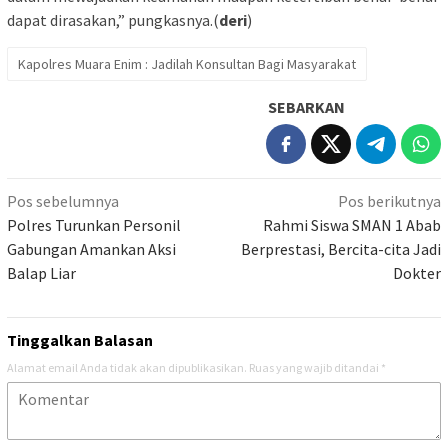
dapat dirasakan,” pungkasnya.(
deri
)
Kapolres Muara Enim : Jadilah Konsultan Bagi Masyarakat
SEBARKAN
Navigasi
Pos sebelumnya
Pos berikutnya
pos
Polres Turunkan Personil
Rahmi Siswa SMAN 1 Abab
Gabungan Amankan Aksi
Berprestasi, Bercita-cita Jadi
Balap Liar
Dokter
Tinggalkan Balasan
Alamat email Anda tidak akan dipublikasikan.
Ruas yang wajib ditandai
*