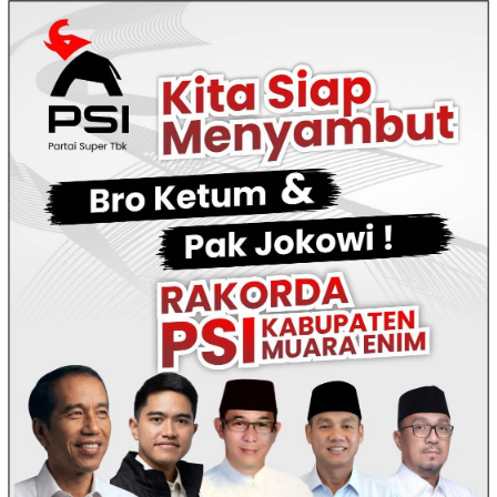
Loncat
ke
konten