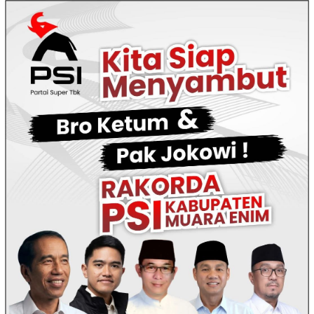
Loncat
ke
konten