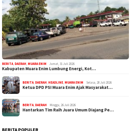
BERITA
,
DAERAH
,
MUARA ENIM
Jumat, 31 Juli 2026
Kabupaten Muara Enim Lumbung Energi, Kot…
BERITA
,
DAERAH
,
HEADLINE
,
MUARA ENIM
Selasa, 28 Juli 2026
Ketua DPD PSI Muara Enim Ajak Masyarakat…
BERITA
,
DAERAH
Minggu, 26 Juli 2026
Hantarkan Tim Raih Juara Umum Diajang Pe…
BERITA POPULER