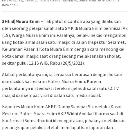
Pelaku AZ (19), nekad curi uang kotak amal Masjid, Untuk Main Domino Online.
(foto.andi)
SHI.id|Muara Enim
– Tak patut dicontoh apa yang dilakukan
oleh seorang pelajar salah satu SMK di Muara Enim berinisial AZ
(19), Warga Muara Enim ini. Pasalnya, pelaku nekad mengambil
uang kotak amal salah satu masjid di Jalan Inspektur Selamet,
Kelurahan Pasar II Kota Muara Enim dengan cara mendongkel
kotak amal masjid saat orang sedang melaksanakan sholat,
sekitar pukul 12.15 WIB, Rabu (26/5/2021).
Akibat perbuatanya ini, ia terpaksa berurusan dengan hukum
dan diciduk Satreskrim Polres Muara Enim. Karena
perbuatannya ini teebukti terekam jelas di salah satu CCTV
masjid dan sempat viral di salah satu media sosial.
Kapolres Muara Enim AKBP Danny Sianipar Sik melalui Kasat
Reskrim Polres Muara Enim AKP Widhi Andika Dharma saat di
konfirmasi Sumselhariini.id mengatakan, pihaknya melakukan
penangkapan pelaku setelah mendapatkan laporan dan