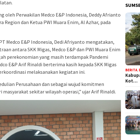
latan.
SUMSE
ng oleh Perwakilan Medco E&P Indonesia, Deddy Afrianto
a Region dan Ketua PWI Muara Enim, Al Azhar, pada
PT Medco E&P Indonesia, Dedi Afriyanto mengatakan,
traan antara SKK Migas, Medco E&P dan PWI Muara Enim
gah perekonomian yang masih terdampak Pandemi
edco E&P Arif Rinaldi berterima kasih kepada SKK Migas
BERITA
,
rkoordinasi melaksanakan kegiatan ini.
Kabupa
Kot…
edulian Perusahaan dan sebagai wujud komitmen
masyarakat sekitar wilayah operasi,” ujar Arif Rinaldi.