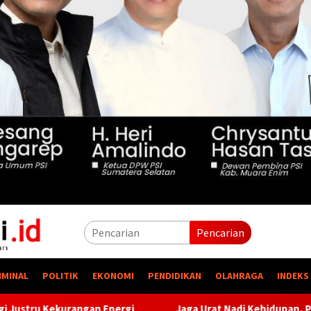
Pencarian
IMINAL
POLITIK
EKONOMI
PENDIDIKAN
OLAHRAGA
INDEKS
Jaga Urat Nadi Kehidupan, PTBA Pertegas Komitmen Kelesta