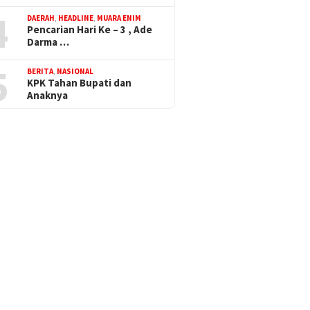
4
DAERAH
,
HEADLINE
,
MUARA ENIM
Pencarian Hari Ke – 3 , Ade
Darma …
5
BERITA
,
NASIONAL
KPK Tahan Bupati dan
Anaknya