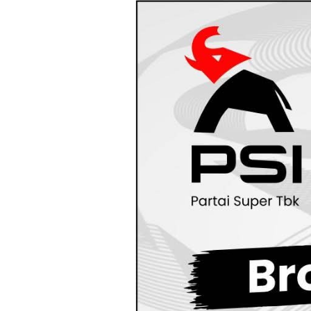
Loncat
ke
konten