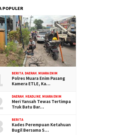
A POPULER
1
BERITA
,
DAERAH
,
MUARA ENIM
Polres Muara Enim Pasang
Kamera ETLE, Ka…
2
DAERAH
,
HEADLINE
,
MUARA ENIM
Meri Yansah Tewas Tertimpa
Truk Batu Bar…
3
BERITA
Kades Perempuan Ketahuan
Bugil Bersama S…