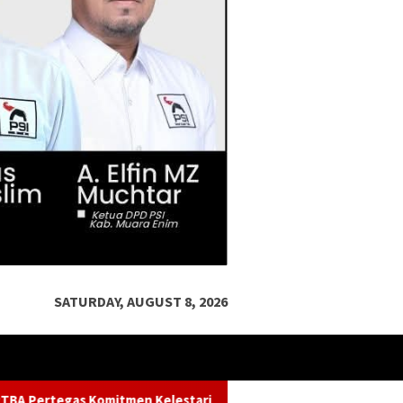
SATURDAY, AUGUST 8, 2026
rian Sungai dalam Konferensi Sungai Indonesia 2026
Ket