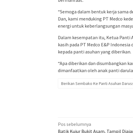
“Semoga dalam bentuk kerja sama den
Dan, kami menduking PT Medco kede
energi untuk keberlangsungan masya
Dalam kesempatan itu, Ketua Panti 
kasih pada PT Medco E&P Indonesia
kepada panti asuhan yang diberikan.
“Apa diberikan dan disumbangkan kam
dimanfaatkan oleh anak panti darula
Berikan Sembako Ke Panti Asuhan Darus
Navigasi
Pos sebelumnya
pos
Batik Kujur Bukit Asam, Tampil Diaj