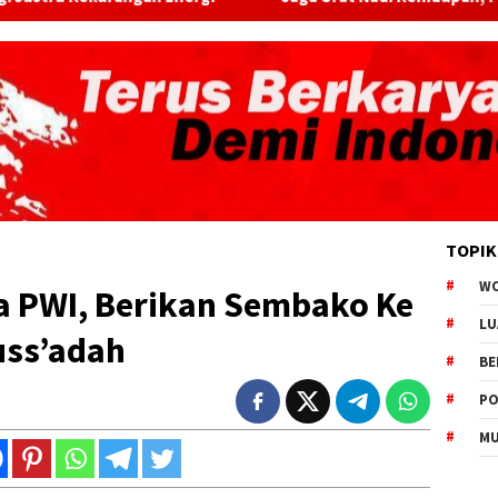
TOPIK
W
 PWI, Berikan Sembako Ke
LU
uss’adah
BE
PO
MU