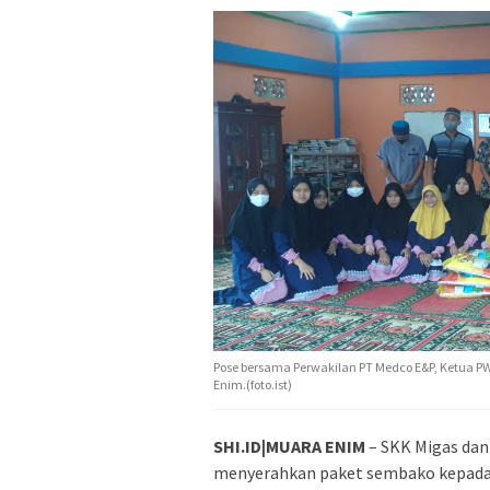
Pose bersama Perwakilan PT Medco E&P, Ketua P
Enim.(foto.ist)
SHI.ID|MUARA ENIM
– SKK Migas da
menyerahkan paket sembako kepada a