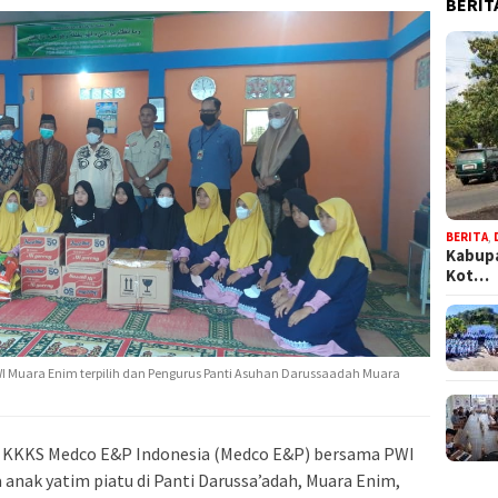
BERIT
BERITA
,
Kabupa
Kot…
WI Muara Enim terpilih dan Pengurus Panti Asuhan Darussaadah Muara
n KKKS Medco E&P Indonesia (Medco E&P) bersama PWI
nak yatim piatu di Panti Darussa’adah, Muara Enim,