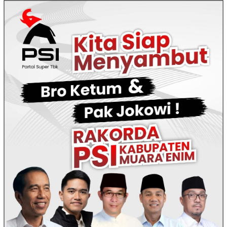
Loncat
ke
konten