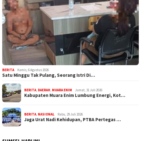
BERITA
Kamis, 6 Agustus 2026
Satu Minggu Tak Pulang, Seorang Istri Di…
BERITA
,
DAERAH
,
MUARA ENIM
Jumat, 31 Juli 2026
Kabupaten Muara Enim Lumbung Energi, Kot…
BERITA
,
NASIONAL
Rabu, 29 Juli 2026
Jaga Urat Nadi Kehidupan, PTBA Pertegas …
SUMSEL HARI INI