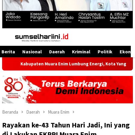
Menu
Mobile
Berita
Nasional
Daerah
Kriminal
Politik
Ekono
upaten Muara Enim Lumbung Energi, Kota Yang Kaya Energi Just
Beranda
Daerah
Muara Enim
Rayakan ke-43 Tahun Hari Jadi, Ini yang
di Lakukan FKPPI Muara Enim