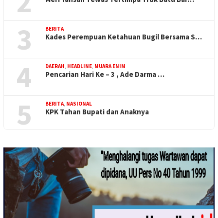
2
3
BERITA
Kades Perempuan Ketahuan Bugil Bersama S…
4
DAERAH
,
HEADLINE
,
MUARA ENIM
Pencarian Hari Ke – 3 , Ade Darma …
5
BERITA
,
NASIONAL
KPK Tahan Bupati dan Anaknya