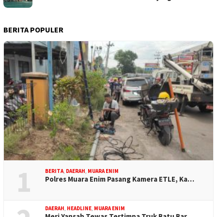
BERITA POPULER
1
BERITA
,
DAERAH
,
MUARA ENIM
Polres Muara Enim Pasang Kamera ETLE, Ka…
DAERAH
,
HEADLINE
,
MUARA ENIM
Meri Yansah Tewas Tertimpa Truk Batu Bar…