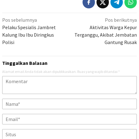
Navigasi
Pos sebelumnya
Pos berikutnya
pos
Pelaku Spesialis Jambret
Aktivitas Warga Kepur
Kalung Ibu Ibu Diringkus
Terganggu, Akibat Jembatan
Polisi
Gantung Rusak
Tinggalkan Balasan
Alamat email Anda tidak akan dipublikasikan.
Ruas yang wajib ditandai
*