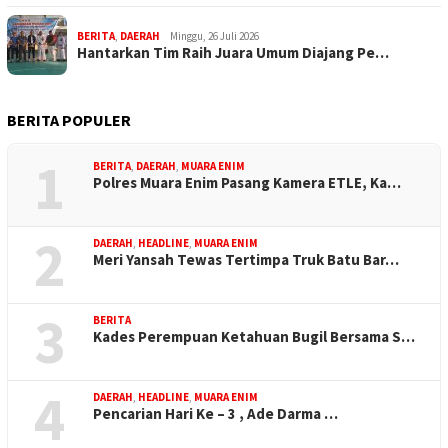
BERITA
,
DAERAH
Minggu, 26 Juli 2026
Hantarkan Tim Raih Juara Umum Diajang Pe…
BERITA POPULER
1
BERITA
,
DAERAH
,
MUARA ENIM
Polres Muara Enim Pasang Kamera ETLE, Ka…
2
DAERAH
,
HEADLINE
,
MUARA ENIM
Meri Yansah Tewas Tertimpa Truk Batu Bar…
3
BERITA
Kades Perempuan Ketahuan Bugil Bersama S…
4
DAERAH
,
HEADLINE
,
MUARA ENIM
Pencarian Hari Ke – 3 , Ade Darma …