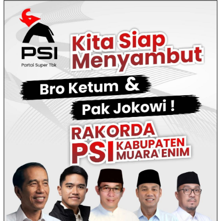
Loncat
ke
konten