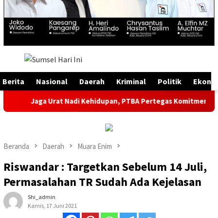
Menu
Mobile
Berita
Nasional
Daerah
Kriminal
Politik
Ekono
Jaga Urat Nadi Kehidupan, PTBA Pertegas Komitmen Kelestarian 
Beranda
Daerah
Muara Enim
Riswandar : Targetkan Sebelum 14 Juli,
Permasalahan TR Sudah Ada Kejelasan
Shi_admin
Kamis, 17 Juni 2021