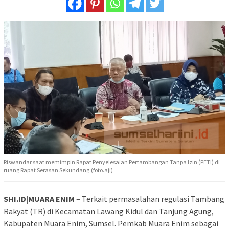
Riswandar saat memimpin Rapat Penyelesaian Pertambangan Tanpa Izin (PETI) di
ruang Rapat Serasan Sekundang.(foto.aji)
SHI.ID|MUARA ENIM
– Terkait permasalahan regulasi Tambang
Rakyat (TR) di Kecamatan Lawang Kidul dan Tanjung Agung,
Kabupaten Muara Enim, Sumsel. Pemkab Muara Enim sebagai