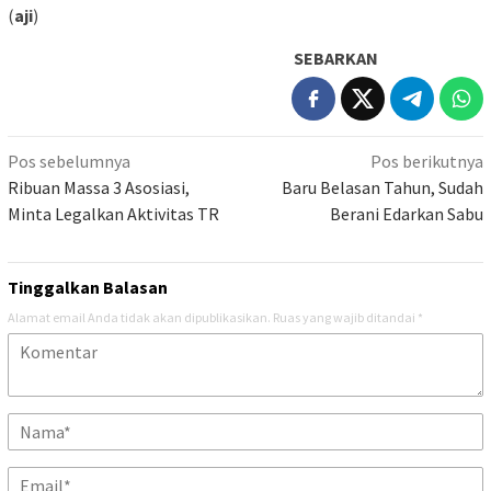
(
aji
)
SEBARKAN
Navigasi
Pos sebelumnya
Pos berikutnya
pos
Ribuan Massa 3 Asosiasi,
Baru Belasan Tahun, Sudah
Minta Legalkan Aktivitas TR
Berani Edarkan Sabu
Tinggalkan Balasan
Alamat email Anda tidak akan dipublikasikan.
Ruas yang wajib ditandai
*