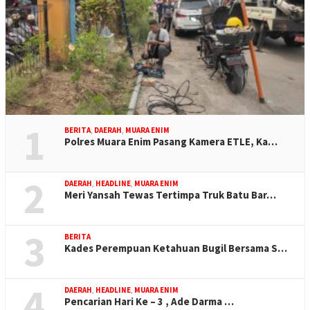
1
BERITA
,
DAERAH
,
MUARA ENIM
Polres Muara Enim Pasang Kamera ETLE, Ka…
2
DAERAH
,
HEADLINE
,
MUARA ENIM
Meri Yansah Tewas Tertimpa Truk Batu Bar…
3
BERITA
Kades Perempuan Ketahuan Bugil Bersama S…
4
DAERAH
,
HEADLINE
,
MUARA ENIM
Pencarian Hari Ke – 3 , Ade Darma …