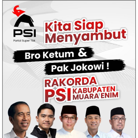
Loncat
ke
konten