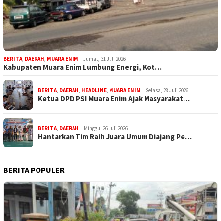
BERITA
,
DAERAH
,
MUARA ENIM
Jumat, 31 Juli 2026
Kabupaten Muara Enim Lumbung Energi, Kot…
BERITA
,
DAERAH
,
HEADLINE
,
MUARA ENIM
Selasa, 28 Juli 2026
Ketua DPD PSI Muara Enim Ajak Masyarakat…
BERITA
,
DAERAH
Minggu, 26 Juli 2026
Hantarkan Tim Raih Juara Umum Diajang Pe…
BERITA POPULER