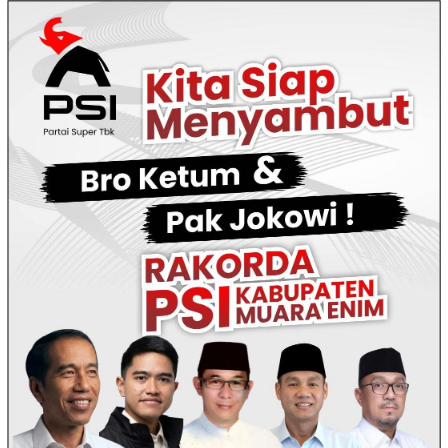
Loncat
ke
konten