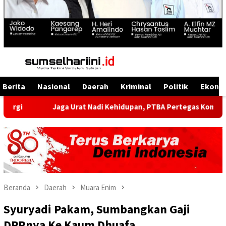
Menu
Mobile
Berita
Nasional
Daerah
Kriminal
Politik
Ekono
Jaga Urat Nadi Kehidupan, PTBA Pertegas Komitmen Kelestaria
Beranda
Daerah
Muara Enim
Syuryadi Pakam, Sumbangkan Gaji
DPRnya Ke Kaum Dhuafa.