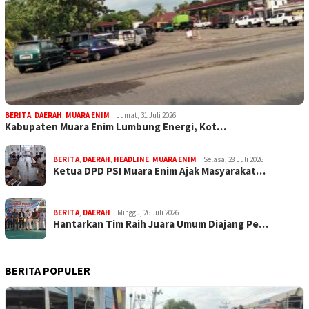
BERITA
,
DAERAH
,
MUARA ENIM
Jumat, 31 Juli 2026
Kabupaten Muara Enim Lumbung Energi, Kot…
BERITA
,
DAERAH
,
HEADLINE
,
MUARA ENIM
Selasa, 28 Juli 2026
Ketua DPD PSI Muara Enim Ajak Masyarakat…
BERITA
,
DAERAH
Minggu, 26 Juli 2026
Hantarkan Tim Raih Juara Umum Diajang Pe…
BERITA POPULER