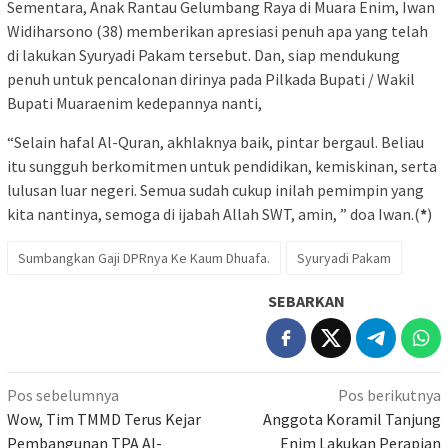
Sementara, Anak Rantau Gelumbang Raya di Muara Enim, Iwan
Widiharsono (38) memberikan apresiasi penuh apa yang telah
di lakukan Syuryadi Pakam tersebut. Dan, siap mendukung
penuh untuk pencalonan dirinya pada Pilkada Bupati / Wakil
Bupati Muaraenim kedepannya nanti,
“Selain hafal Al-Quran, akhlaknya baik, pintar bergaul. Beliau
itu sungguh berkomitmen untuk pendidikan, kemiskinan, serta
lulusan luar negeri. Semua sudah cukup inilah pemimpin yang
kita nantinya, semoga di ijabah Allah SWT, amin, ” doa Iwan.(
*
)
Sumbangkan Gaji DPRnya Ke Kaum Dhuafa.
Syuryadi Pakam
SEBARKAN
Navigasi
Pos sebelumnya
Pos berikutnya
pos
Wow, Tim TMMD Terus Kejar
Anggota Koramil Tanjung
Pembangunan TPA Al-
Enim Lakukan Perapian