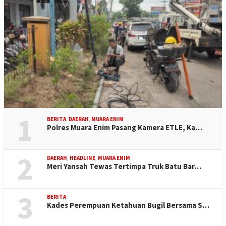
1
BERITA
,
DAERAH
,
MUARA ENIM
Polres Muara Enim Pasang Kamera ETLE, Ka…
2
DAERAH
,
HEADLINE
,
MUARA ENIM
Meri Yansah Tewas Tertimpa Truk Batu Bar…
3
BERITA
Kades Perempuan Ketahuan Bugil Bersama S…