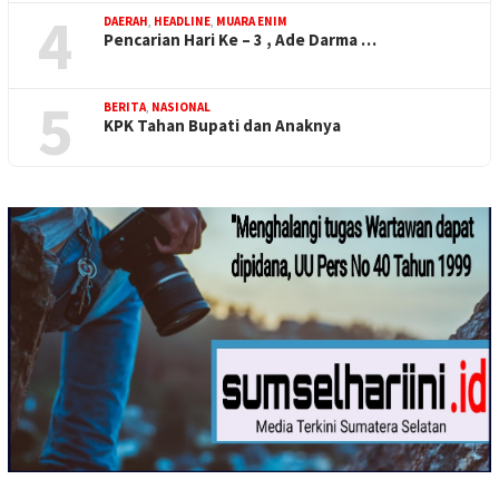
4
DAERAH
,
HEADLINE
,
MUARA ENIM
Pencarian Hari Ke – 3 , Ade Darma …
5
BERITA
,
NASIONAL
KPK Tahan Bupati dan Anaknya