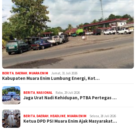
BERITA
,
DAERAH
,
MUARA ENIM
Jumat, 31 Juli 2026
Kabupaten Muara Enim Lumbung Energi, Kot…
BERITA
,
NASIONAL
Rabu, 29 Juli 2026
Jaga Urat Nadi Kehidupan, PTBA Pertegas …
BERITA
,
DAERAH
,
HEADLINE
,
MUARA ENIM
Selasa, 28 Juli 2026
Ketua DPD PSI Muara Enim Ajak Masyarakat…