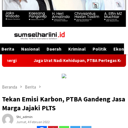
Menu
Mobile
Berita
Nasional
Daerah
Kriminal
Politik
Ekono
Jaga Urat Nadi Kehidupan, PTBA Pertegas Komitmen Keles
Beranda
Berita
Tekan Emisi Karbon, PTBA Gandeng Jasa
Marga Jajaki PLTS
Shi_admin
Jumat, 4 Februari 2022