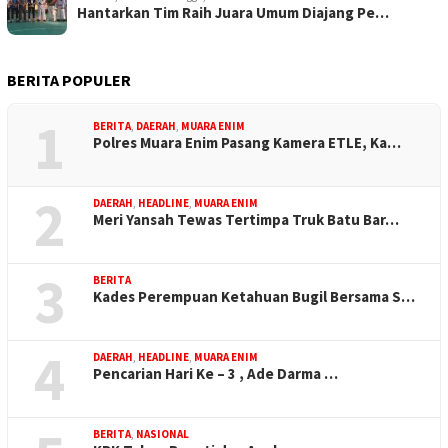
Hantarkan Tim Raih Juara Umum Diajang Pe…
BERITA POPULER
1
BERITA
,
DAERAH
,
MUARA ENIM
Polres Muara Enim Pasang Kamera ETLE, Ka…
2
DAERAH
,
HEADLINE
,
MUARA ENIM
Meri Yansah Tewas Tertimpa Truk Batu Bar…
3
BERITA
Kades Perempuan Ketahuan Bugil Bersama S…
4
DAERAH
,
HEADLINE
,
MUARA ENIM
Pencarian Hari Ke – 3 , Ade Darma …
BERITA
,
NASIONAL