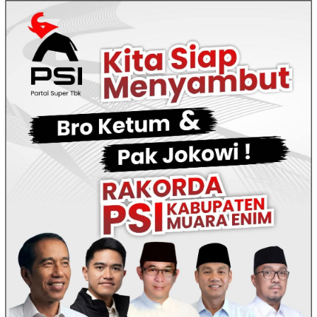
Loncat
ke
konten