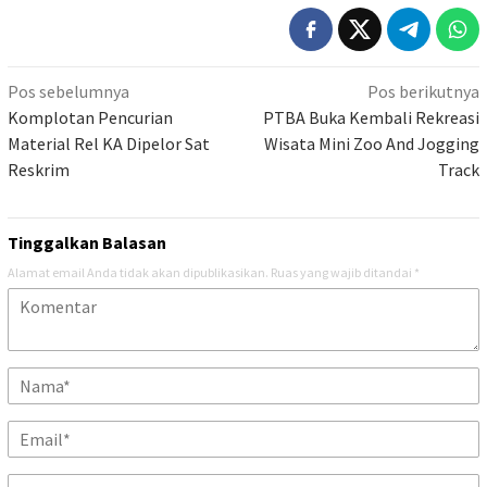
Navigasi
Pos sebelumnya
Pos berikutnya
pos
Komplotan Pencurian
PTBA Buka Kembali Rekreasi
Material Rel KA Dipelor Sat
Wisata Mini Zoo And Jogging
Reskrim
Track
Tinggalkan Balasan
Alamat email Anda tidak akan dipublikasikan.
Ruas yang wajib ditandai
*