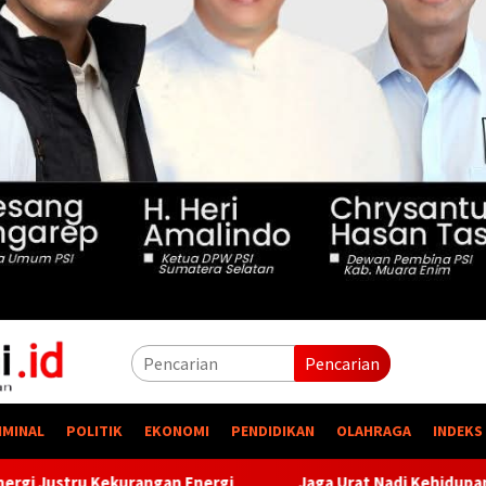
Pencarian
IMINAL
POLITIK
EKONOMI
PENDIDIKAN
OLAHRAGA
INDEKS
gi
Jaga Urat Nadi Kehidupan, PTBA Pertegas Komitmen Ke