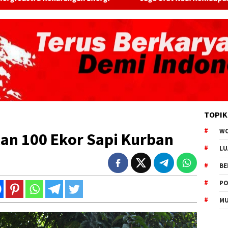
TOPIK
W
an 100 Ekor Sapi Kurban
LU
BE
PO
MU