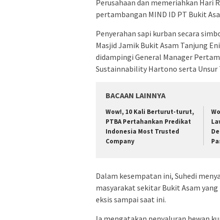
Perusahaan dan memeriahkan Hari Ray
pertambangan MIND ID PT Bukit Asa
Penyerahan sapi kurban secara simbo
Masjid Jamik Bukit Asam Tanjung Eni
didampingi General Manager Pertamb
Sustainnability Hartono serta Unsur 
BACAAN LAINNYA
Wow!, 10 Kali Berturut-turut,
Wo
PTBA Pertahankan Predikat
La
Indonesia Most Trusted
De
Company
Pa
Dalam kesempatan ini, Suhedi meny
masyarakat sekitar Bukit Asam yang
eksis sampai saat ini.
Ia mengatakan penyaluran hewan kurb