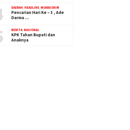
4
DAERAH
,
HEADLINE
,
MUARA ENIM
Pencarian Hari Ke – 3 , Ade
Darma …
5
BERITA
,
NASIONAL
KPK Tahan Bupati dan
Anaknya