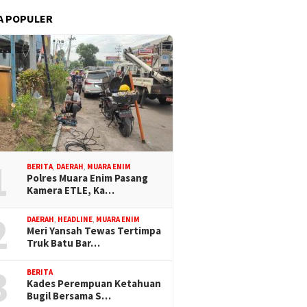
A POPULER
1
BERITA
,
DAERAH
,
MUARA ENIM
Polres Muara Enim Pasang
Kamera ETLE, Ka…
2
DAERAH
,
HEADLINE
,
MUARA ENIM
Meri Yansah Tewas Tertimpa
Truk Batu Bar…
3
BERITA
Kades Perempuan Ketahuan
Bugil Bersama S…