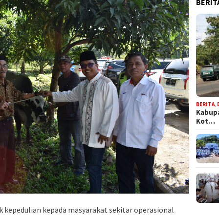
BERIT
BERITA
,
Kabupa
Kot…
k kepedulian kepada masyarakat sekitar operasional