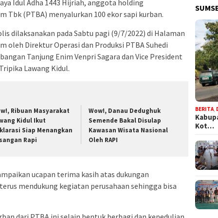
a Idul Adha 1443 Hijriah, anggota holding
SUMSE
m Tbk (PTBA) menyalurkan 100 ekor sapi kurban.
lis dilaksanakan pada Sabtu pagi (9/7/2022) di Halaman
m oleh Direktur Operasi dan Produksi PTBA Suhedi
angan Tanjung Enim Venpri Sagara dan Vice President
Tripika Lawang Kidul.
BERITA
,
w!, Ribuan Masyarakat
Wow!, Danau Dedughuk
Kabupa
wang Kidul Ikut
Semende Bakal Disulap
Kot…
klarasi Siap Menangkan
Kawasan Wisata Nasional
sangan Rapi
Oleh RAPI
ampaikan ucapan terima kasih atas dukungan
 terus mendukung kegiatan perusahaan sehingga bisa
an dari PTBA ini selain bentuk berbagi dan kepedulian