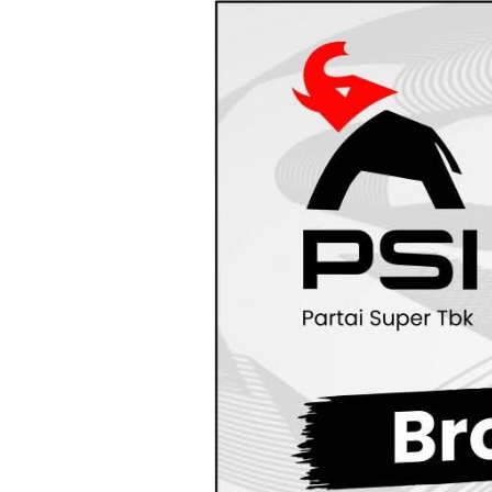
Loncat
ke
konten