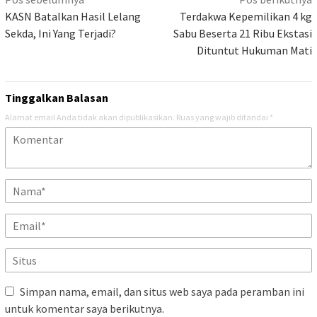
Navigasi
pos
KASN Batalkan Hasil Lelang
Terdakwa Kepemilikan 4 kg
Sekda, Ini Yang Terjadi?
Sabu Beserta 21 Ribu Ekstasi
Dituntut Hukuman Mati
Tinggalkan Balasan
Alamat email Anda tidak akan dipublikasikan.
Ruas yang wajib ditandai
*
Simpan nama, email, dan situs web saya pada peramban ini
untuk komentar saya berikutnya.