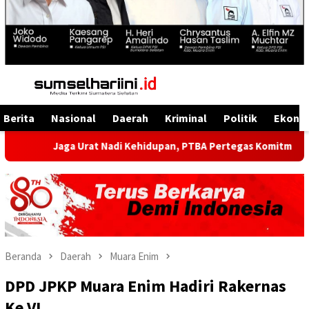
Menu
Mobile
Berita
Nasional
Daerah
Kriminal
Politik
Ekono
aga Urat Nadi Kehidupan, PTBA Pertegas Komitmen Kelestarian S
Beranda
Daerah
Muara Enim
DPD JPKP Muara Enim Hadiri Rakernas
Ke VI