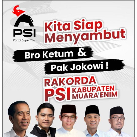
Loncat
ke
konten