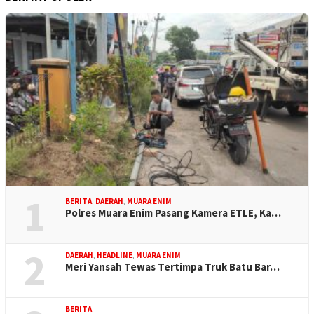
1
BERITA
,
DAERAH
,
MUARA ENIM
Polres Muara Enim Pasang Kamera ETLE, Ka…
2
DAERAH
,
HEADLINE
,
MUARA ENIM
Meri Yansah Tewas Tertimpa Truk Batu Bar…
BERITA