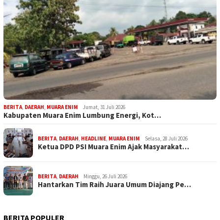
BERITA
,
DAERAH
,
MUARA ENIM
Jumat, 31 Juli 2026
Kabupaten Muara Enim Lumbung Energi, Kot…
BERITA
,
DAERAH
,
HEADLINE
,
MUARA ENIM
Selasa, 28 Juli 2026
Ketua DPD PSI Muara Enim Ajak Masyarakat…
BERITA
,
DAERAH
Minggu, 26 Juli 2026
Hantarkan Tim Raih Juara Umum Diajang Pe…
BERITA POPULER