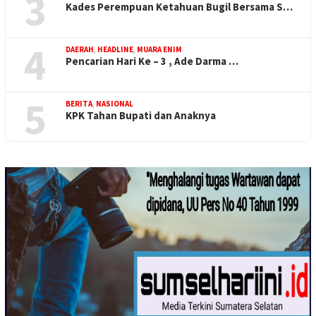
3
Kades Perempuan Ketahuan Bugil Bersama S…
4
DAERAH
,
HEADLINE
,
MUARA ENIM
Pencarian Hari Ke – 3 , Ade Darma …
5
BERITA
,
NASIONAL
KPK Tahan Bupati dan Anaknya