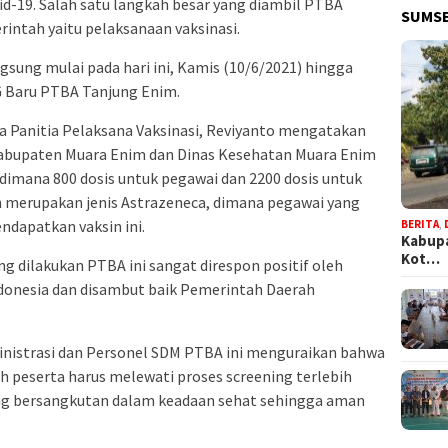
-19. Salah satu langkah besar yang diambil PTBA
SUMSE
ntah yaitu pelaksanaan vaksinasi.
gsung mulai pada hari ini, Kamis (10/6/2021) hingga
G Baru PTBA Tanjung Enim.
tua Panitia Pelaksana Vaksinasi, Reviyanto mengatakan
bupaten Muara Enim dan Dinas Kesehatan Muara Enim
 dimana 800 dosis untuk pegawai dan 2200 dosis untuk
an merupakan jenis Astrazeneca, dimana pegawai yang
ndapatkan vaksin ini.
BERITA
,
Kabupa
Kot…
g dilakukan PTBA ini sangat direspon positif oleh
donesia dan disambut baik Pemerintah Daerah
nistrasi dan Personel SDM PTBA ini menguraikan bahwa
 peserta harus melewati proses screening terlebih
g bersangkutan dalam keadaan sehat sehingga aman