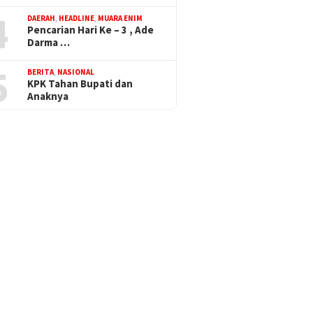
4
DAERAH
,
HEADLINE
,
MUARA ENIM
Pencarian Hari Ke – 3 , Ade
Darma …
5
BERITA
,
NASIONAL
KPK Tahan Bupati dan
Anaknya