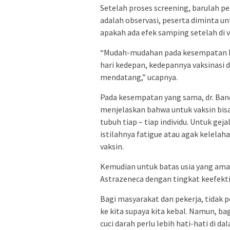
Setelah proses screening, barulah pes
adalah observasi, peserta diminta 
apakah ada efek samping setelah di v
“Mudah-mudahan pada kesempatan har
hari kedepan, kedepannya vaksinasi d
mendatang,” ucapnya.
Pada kesempatan yang sama, dr. Ban
menjelaskan bahwa untuk vaksin bisa
tubuh tiap – tiap individu. Untuk ge
istilahnya fatigue atau agak kelelah
vaksin.
Kemudian untuk batas usia yang aman 
Astrazeneca dengan tingkat keefektif
Bagi masyarakat dan pekerja, tidak p
ke kita supaya kita kebal. Namun, ba
cuci darah perlu lebih hati-hati di da