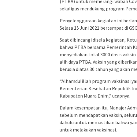
(PTBA) untuk memerangi wabah Covid
sekaligus mendukung program Pemeri
Penyelenggaraan kegiatan ini berlan
Selasa 15 Juni 2021 bertempat di GS
Saat dibincangi disela kegiatan, Ke
bahwa PTBA bersama Pemerintah Ka
menyediakan total 3000 dosis vaksin
alih daya PTBA. Vaksin yang diberik
berusia diatas 30 tahun yang akan me
“Alhamdulillah program vaksinasi yan
Kementerian Kesehatan Republik In
Kabupaten Muara Enim,” ucapnya.
Dalam kesempatan itu, Manajer Admi
sebelum mendapatkan vaksin, seluruh
dahulu untuk memastikan bahwa yan
untuk melakukan vaksinasi.