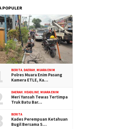
A POPULER
1
BERITA
,
DAERAH
,
MUARA ENIM
Polres Muara Enim Pasang
Kamera ETLE, Ka…
2
DAERAH
,
HEADLINE
,
MUARA ENIM
Meri Yansah Tewas Tertimpa
Truk Batu Bar…
3
BERITA
Kades Perempuan Ketahuan
Bugil Bersama S…