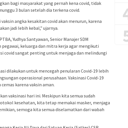
angkan bagi masyarakat yang pernah kena covid, tidak
unggu 3 bulan setelah dia terkena covid.
 vaksin angka kesakitan covid akan menurun, karena
akan jadi lebih kebal,” ujarnya.
PTBA, Yudhya Santyawan, Senior Manajer SDM
pegawai, keluarga dan mitra kerja agar mengikuti
nasi covid sangat penting untuk menjaga dan melindungi
nasi dilakukan untuk mencegah penularan Covid-19 lebih
ngsungan operasional perusahaan. Vaksinasi Covid-19
an cemas karena vaksin aman.
an vaksinasi hari ini. Meskipun kita semua sudah
protokol kesehatan, kita tetap memakai masker, menjaga
demikian, semoga kita semua diselamatkan dari wabah
naga Kerja Ali Daya dari Satuan Kerja (Satker) CSR