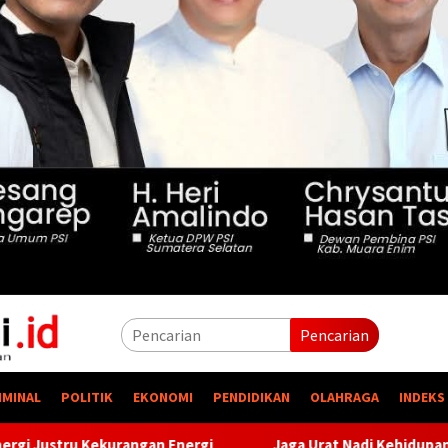
Pencarian
IMINAL
POLITIK
EKONOMI
PENDIDIKAN
OLAHRAGA
INDEKS
nergi
Jaga Urat Nadi Kehidupan, PTBA Pertegas Komitme