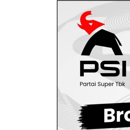
Loncat
ke
konten