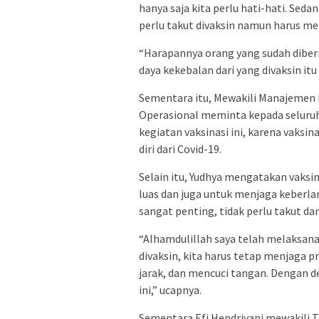
hanya saja kita perlu hati-hati. Sed
perlu takut divaksin namun harus men
“Harapannya orang yang sudah diberi
daya kekebalan dari yang divaksin itu 
Sementara itu, Mewakili Manajemen 
Operasional meminta kepada seluruh 
kegiatan vaksinasi ini, karena vaksi
diri dari Covid-19.
Selain itu, Yudhya mengatakan vaksi
luas dan juga untuk menjaga keberla
sangat penting, tidak perlu takut d
“Alhamdulillah saya telah melaksanak
divaksin, kita harus tetap menjaga 
jarak, dan mencuci tangan. Dengan 
ini,” ucapnya.
Sementara Efi Hendriyani mewakili Te