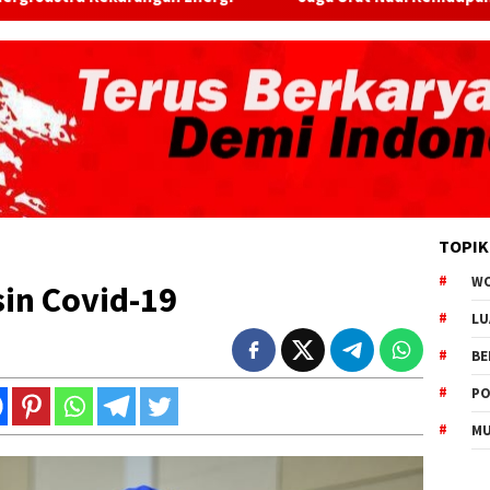
TOPIK
W
in Covid-19
LU
BE
PO
MU