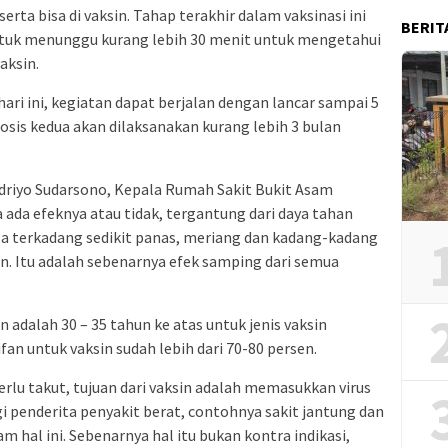
erta bisa di vaksin. Tahap terakhir dalam vaksinasi ini
BERIT
untuk menunggu kurang lebih 30 menit untuk mengetahui
aksin.
i ini, kegiatan dapat berjalan dengan lancar sampai 5
osis kedua akan dilaksanakan kurang lebih 3 bulan
driyo Sudarsono, Kepala Rumah Sakit Bukit Asam
 ada efeknya atau tidak, tergantung dari daya tahan
jala terkadang sedikit panas, meriang dan kadang-kadang
an. Itu adalah sebenarnya efek samping dari semua
adalah 30 – 35 tahun ke atas untuk jenis vaksin
an untuk vaksin sudah lebih dari 70-80 persen.
erlu takut, tujuan dari vaksin adalah memasukkan virus
gi penderita penyakit berat, contohnya sakit jantung dan
lam hal ini. Sebenarnya hal itu bukan kontra indikasi,