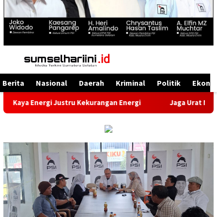
Menu
Mobile
Berita
Nasional
Daerah
Kriminal
Politik
Ekono
nergi Justru Kekurangan Energi
Jaga Urat Nadi Kehidup