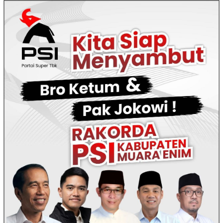
Loncat
ke
konten