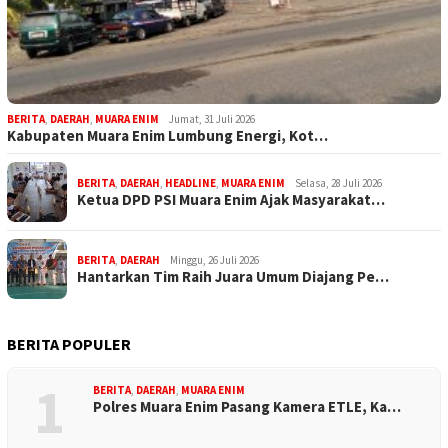
BERITA
,
DAERAH
,
MUARA ENIM
Jumat, 31 Juli 2026
Kabupaten Muara Enim Lumbung Energi, Kot…
BERITA
,
DAERAH
,
HEADLINE
,
MUARA ENIM
Selasa, 28 Juli 2026
Ketua DPD PSI Muara Enim Ajak Masyarakat…
BERITA
,
DAERAH
Minggu, 26 Juli 2026
Hantarkan Tim Raih Juara Umum Diajang Pe…
BERITA POPULER
1
BERITA
,
DAERAH
,
MUARA ENIM
Polres Muara Enim Pasang Kamera ETLE, Ka…