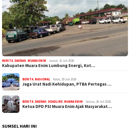
BERITA
,
DAERAH
,
MUARA ENIM
Jumat, 31 Juli 2026
Kabupaten Muara Enim Lumbung Energi, Kot…
BERITA
,
NASIONAL
Rabu, 29 Juli 2026
Jaga Urat Nadi Kehidupan, PTBA Pertegas …
BERITA
,
DAERAH
,
HEADLINE
,
MUARA ENIM
Selasa, 28 Juli 2026
Ketua DPD PSI Muara Enim Ajak Masyarakat…
SUMSEL HARI INI