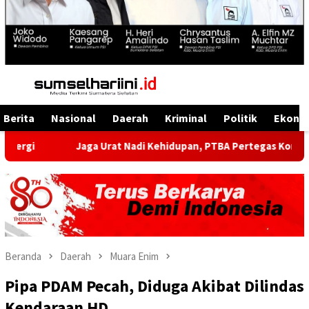
Menu
Mobile
Berita
Nasional
Daerah
Kriminal
Politik
Ekono
Jaga Urat Nadi Kehidupan, PTBA Pertegas Komitmen Kelestari
Beranda
Daerah
Muara Enim
Pipa PDAM Pecah, Diduga Akibat Dilindas
Kendaraan HD